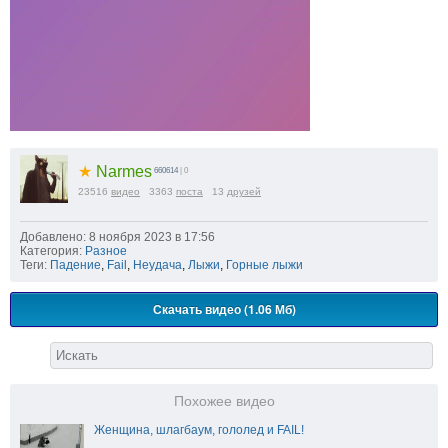
★
Narmes
660614
| 0
23516
видео
3363
поста
13
друзей
Добавлено: 8 ноября 2023 в 17:56
Категория:
Разное
Теги:
Падение
,
Fail
,
Неудача
,
Лыжи
,
Горные лыжи
Скачать видео (1.06 Мб)
Похожее видео
Женщина, шлагбаум, гололед и FAIL!