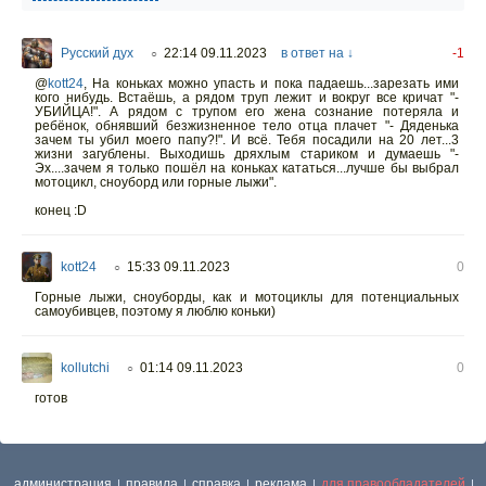
Русский дух
22:14 09.11.2023
в ответ на ↓
-1
○
@
kott24
,
На коньках можно упасть и пока падаешь...зарезать ими
кого нибудь. Встаёшь, а рядом труп лежит и вокруг все кричат "-
УБИЙЦА!". А рядом с трупом его жена сознание потеряла и
ребёнок, обнявший безжизненное тело отца плачет "- Дяденька
зачем ты убил моего папу?!". И всё. Тебя посадили на 20 лет...3
жизни загублены. Выходишь дряхлым стариком и думаешь "-
Эх....зачем я только пошёл на коньках кататься...лучше бы выбрал
мотоцикл, сноуборд или горные лыжи".
конец :D
kott24
15:33 09.11.2023
0
○
Горные лыжи, сноуборды, как и мотоциклы для потенциальных
самоубивцев, поэтому я люблю коньки)
kollutchi
01:14 09.11.2023
0
○
готов
администрация
правила
справка
реклама
для правообладателей
|
|
|
|
|