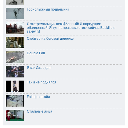
Горнолыжный подъемник
Я экстремальщик невь$бенный! Я паркурщик
обалденный! Я тут на краюшке стою, сейчас Backflip я
закручу!
Скейтер на беговой дорожке
Double Fail
Я как Джордан!
Так и не поднялся
Fail-фристайл
Стальные яйца