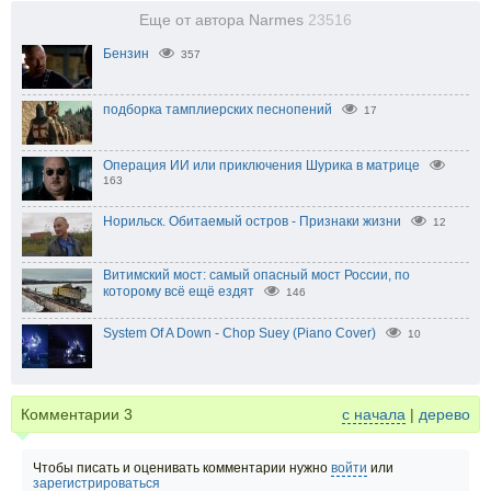
Еще от автора Narmes
23516
Бензин
357
подборка тамплиерских песнопений
17
Операция ИИ или приключения Шурика в матрице
163
Норильск. Обитаемый остров - Признаки жизни
12
Витимский мост: самый опасный мост России, по
которому всё ещё ездят
146
System Of A Down - Chop Suey (Piano Cover)
10
Комментарии
3
с начала
|
дерево
Чтобы писать и оценивать комментарии нужно
войти
или
зарегистрироваться