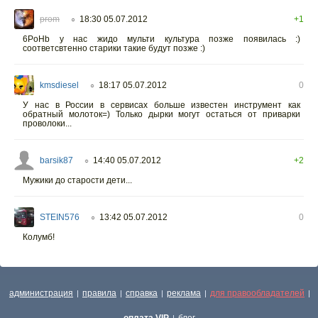
prom
18:30 05.07.2012
+1
○
6PoHb у нас жидо мульти культура позже появилась :)
соответсвтенно старики такие будут позже :)
kmsdiesel
18:17 05.07.2012
0
○
У нас в России в сервисах больше известен инструмент как
обратный молоток=) Только дырки могут остаться от приварки
проволоки...
barsik87
14:40 05.07.2012
+2
○
Мужики до старости дети...
STEIN576
13:42 05.07.2012
0
○
Колумб!
администрация
правила
справка
реклама
для правообладателей
|
|
|
|
|