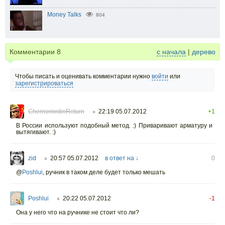
Money Talks
804
Комментарии
8
с начала
|
дерево
Чтобы писать и оценивать комментарии нужно
войти
или
зарегистрироваться
ChernomirdinReturn
22:19 05.07.2012
+1
○
В России используют подобный метод. :) Приваривают арматуру и
вытягивают. :)
zid
20:57 05.07.2012
в ответ на ↓
0
○
@
Poshlui
,
ручник в таком деле будет только мешать
Poshlui
20:22 05.07.2012
-1
○
Она у него что на ручнике не стоит что ли?