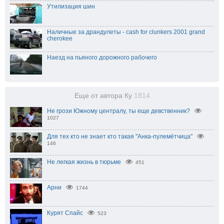
Утилизация шин
Наличные за драндулеты - cash for clunkers 2001 grand
cherokee
Наезд на пьяного дорожного рабочего
Еще от автора Ку
1814
Не грози Южному централу, ты еще девственник?
1027
Для тех кто не знает кто такая "Анка-пулемётчица"
146
Не легкая жизнь в тюрьме
451
Арни
1744
Курят Спайс
523