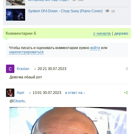
System Of A Down - Chop Suey (Piano Cover)
10
Комментарии
6
с начала
|
дерево
Чтобы писать и оценивать комментарии нужно
войти
или
зарегистрироваться
Kraslan
20:21 30.07.2023
0
○
Девочка обаый рот
Aqel
13:01 30.07.2023
в ответ на ↓
+2
○
@
Elbarto
,