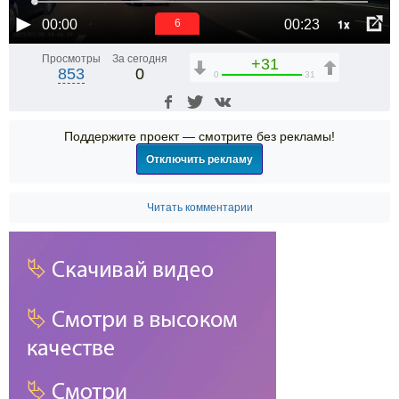
1x
00:00
00:23
6
Просмотры
За сегодня
+31
853
0
0
31
Поддержите проект — смотрите без рекламы!
Отключить рекламу
Читать комментарии