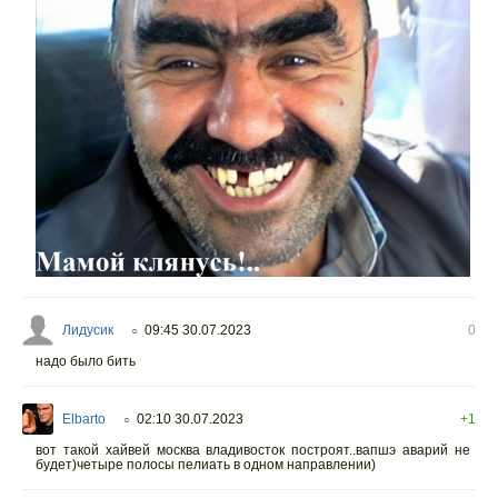
Лидусик
09:45 30.07.2023
0
○
надо было бить
Elbarto
02:10 30.07.2023
+1
○
вот такой хайвей москва владивосток построят..вапшэ аварий не
будет)четыре полосы пелиать в одном направлении)