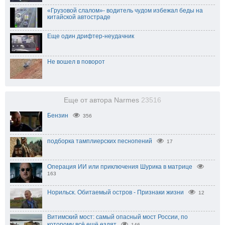
«Грузовой слалом»- водитель чудом избежал беды на
китайской автостраде
Еще один дрифтер-неудачник
Не вошел в поворот
Еще от автора Narmes
23516
Бензин
356
подборка тамплиерских песнопений
17
Операция ИИ или приключения Шурика в матрице
163
Норильск. Обитаемый остров - Признаки жизни
12
Витимский мост: самый опасный мост России, по
которому всё ещё ездят
146