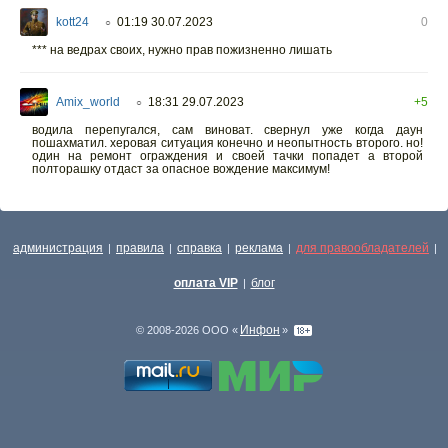
kott24
01:19 30.07.2023
0
○
*** на ведрах своих, нужно прав пожизненно лишать
Amix_world
18:31 29.07.2023
+5
○
водила перепугался, сам виноват. свернул уже когда даун
пошахматил. херовая ситуация конечно и неопытность второго. но!
один на ремонт ограждения и своей тачки попадет а второй
полторашку отдаст за опасное вождение максимум!
администрация
правила
справка
реклама
для правообладателей
|
|
|
|
|
оплата VIP
блог
|
Инфон
© 2008-2026 ООО «
»