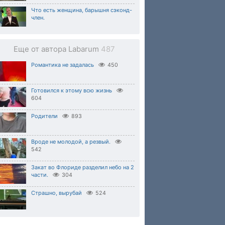
Что есть женщина, барышня сэконд-
член.
Еще от автора Labarum
487
Романтика не задалась
450
Готовился к этому всю жизнь
604
Родители
893
Вроде не молодой, а резвый.
542
Закат во Флориде разделил небо на 2
части.
304
Страшно, вырубай
524