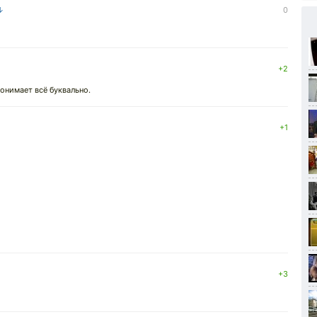
 ↓
0
+2
понимает всё буквально.
+1
+3