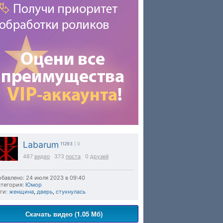
Labarum
11293
| 0
487
видео
373
поста
0
друзей
бавлено: 24 июля 2023 в 09:40
тегория:
Юмор
ги:
женщина
,
дверь
,
стукнулась
Скачать видео (1.05 Мб)