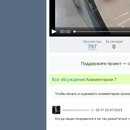
00:00
Просмотры
За сегодня
797
0
Поддержите проект — с
Все обсуждения.
Комментарии
7
Чтобы писать и оценивать комментарии нужн
Флойд Флайноут
02:17 25.07.2023
○
Когда пацан понравился и не так разъе*аться 