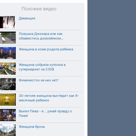
Похожее видео
Деменция
Ловушка Джокера или как
обзавестись домовёнком...
Женщина в коме родила ребенка
Женщина собрала купонов в
супермаркет на 230$
Фиминисток на них нет!
30-летняя женщина выглядит как 9-
месячный ребенок
Выпил Пива - и ...узнай правду о
Пиве!
Женщина бронь