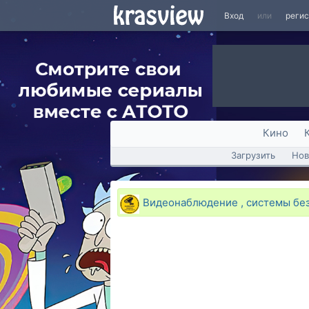
Вход
или
реги
Кино
Загрузить
Нов
Видеонаблюдение , системы без