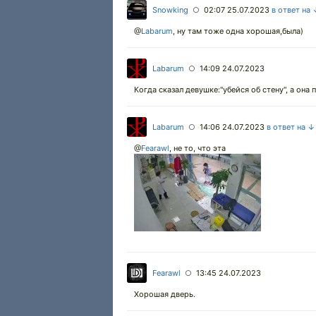
Snowking
02:07 25.07.2023
в ответ на
○
@
Labarum
,
ну там тоже одна хорошая,была)
Labarum
14:09 24.07.2023
○
Когда сказал девушке:"убейся об стену", а она 
Labarum
14:06 24.07.2023
в ответ на ↓
○
@
Fearawl
,
не то, что эта
Fearawl
13:45 24.07.2023
○
Хорошая дверь.