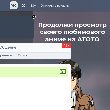
18+
Отключить рекламу
18+
Общение
тренное
Поиск