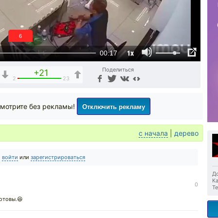
5
1x
00:17
Поделиться
+21
2
23
Отключить рекламу
мотрите без рекламы!
с начала
|
дерево
о
войти
или
зарегистрироваться
До
Ка
0
Те
готовы.😆