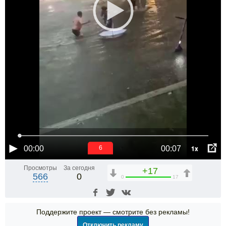
1x
00:00
00:07
5
Просмотры
За сегодня
+17
566
0
0
17
Поддержите проект — смотрите без рекламы!
Отключить рекламу