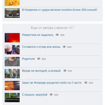
В Норвегии от удара молнии погибли более 300 оленей.
Еще от автора Labarum
487
Романтика не задалась
450
Готовился к этому всю жизнь
604
Родители
893
Вроде не молодой, а резвый.
542
Закат во Флориде разделил небо на 2 части.
304
Страшно, вырубай
524