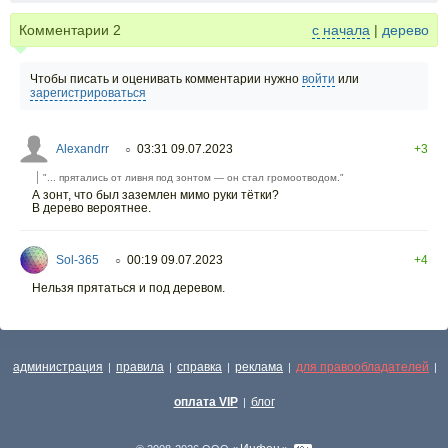
Комментарии
2
с начала
|
дерево
Чтобы писать и оценивать комментарии нужно
войти
или
зарегистрироваться
Alexandrr
03:31 09.07.2023
+3
○
"... прятались от ливня под зонтом — он стал громоотводом."
А зонт, что был заземлен мимо руки тётки?
В дерево вероятнее.
Sol-365
00:19 09.07.2023
+4
○
Нельзя прятаться и под деревом.
администрация
правила
справка
реклама
для правообладателей
|
|
|
|
|
оплата VIP
блог
|