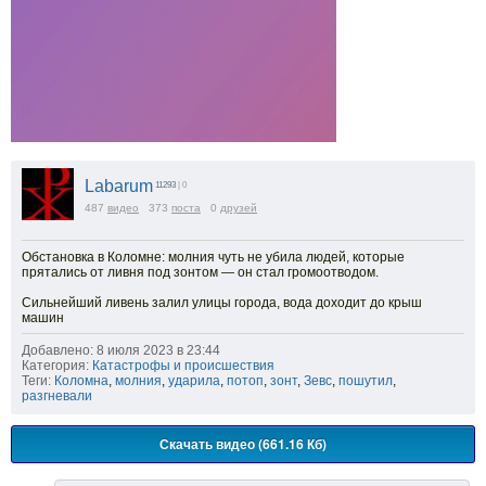
Labarum
11293
| 0
487
видео
373
поста
0
друзей
Обстановка в Коломне: молния чуть не убила людей, которые
прятались от ливня под зонтом — он стал громоотводом.
Сильнейший ливень залил улицы города, вода доходит до крыш
машин
Добавлено: 8 июля 2023 в 23:44
Категория:
Катастрофы и происшествия
Теги:
Коломна
,
молния
,
ударила
,
потоп
,
зонт
,
Зевс
,
пошутил
,
разгневали
Скачать видео (661.16 Кб)