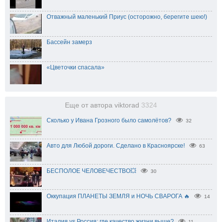
Отважный маленький Приус (осторожно, берегите шею!)
Бассейн замерз
«Цветочки спасала»
Еще от автора viktorad
3324
Сколько у Ивана Грозного было самолётов?
32
Авто для Любой дороги. Сделано в Красноярске!
63
БЕСПОЛОЕ ЧЕЛОВЕЧЕСТВО💥
30
Оккупация ПЛАНЕТЫ ЗЕМЛЯ и НОЧЬ СВАРОГА 🔥
14
Италия vs Россия: где качество жизни выше?
11