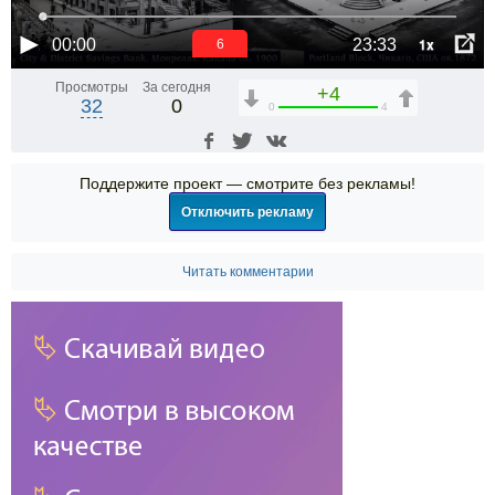
1x
00:00
23:33
6
Просмотры
За сегодня
+4
32
0
0
4
Поддержите проект — смотрите без рекламы!
Отключить рекламу
Читать комментарии