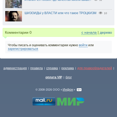
ШИЗОИДЫ у ВЛАСТИ или что такое ТРОЦКИЗМ
10
Комментарии
0
с начала
|
дерево
Чтобы писать и оценивать комментарии нужно
войти
или
зарегистрироваться
администрация
правила
справка
реклама
для правообладателей
|
|
|
|
|
оплата VIP
блог
|
Инфон
© 2008-2026 ООО «
»