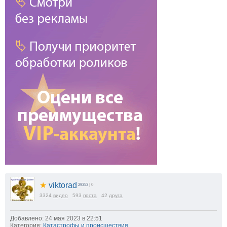
★
viktorad
29353
| 0
3324
видео
593
поста
42
друга
Добавлено: 24 мая 2023 в 22:51
Категория:
Катастрофы и происшествия