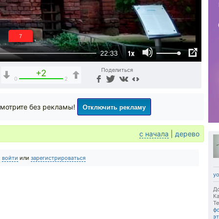
6
1x
22:33
Поделиться
+2
0
2
Отключить рекламу
мотрите без рекламы!
с начала
|
дерево
о
войти
или
зарегистрироваться
y
До
Ка
Те
ф
э