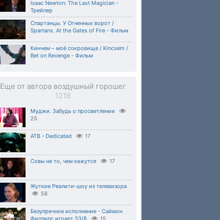
Isaac Newton: The Last Magician -
Трейлер
Спартанцы. У Огненных ворот /
Spartans. At the Gates of Fire - Фильм
Кинчем – моё сокровище / Kincsem /
Bet on Revenge - Фильм
Еще от автора воздушный горошег
1218
Муджи. Забудь о просветлении
25
ATB - Dedicated
17
Совы не то, чем кажутся
17
Жуткие Реалити-шоу из телевизора
58
Безупречное исполнение - Саймон
Филлипс играет 33/8
15