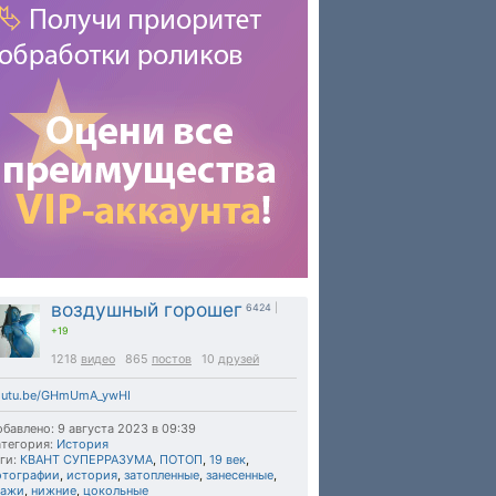
воздушный горошег
6424
|
+19
1218
видео
865
постов
10
друзей
outu.be/GHmUmA_ywHI
бавлено: 9 августа 2023 в 09:39
тегория:
История
ги:
КВАНТ СУПЕРРАЗУМА
,
ПОТОП
,
19 век
,
отографии
,
история
,
затопленные
,
занесенные
,
тажи
,
нижние
,
цокольные