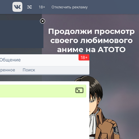
18+
Отключить рекламу
18+
Общение
тренное
Поиск