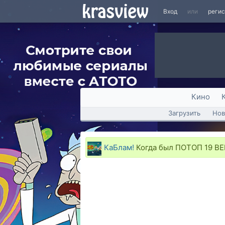
Вход
или
реги
Кино
Загрузить
Нов
КаБлам!
Когда был ПОТОП 19 ВЕК