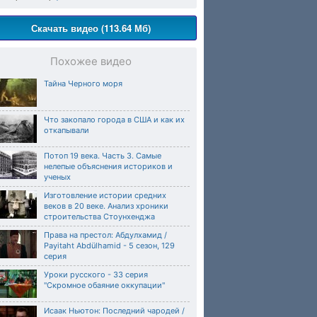
Скачать видео (113.64 Мб)
Похожее видео
Тайна Черного моря
Что закопало города в США и как их
откапывали
Потоп 19 века. Часть 3. Самые
нелепые объяснения историков и
ученых
Изготовление истории средних
веков в 20 веке. Анализ хроники
строительства Стоунхенджа
Права на престол: Абдулхамид /
Payitaht Abdülhamid - 5 сезон, 129
серия
Уроки русского - 33 серия
"Скромное обаяние оккупации"
Исаак Ньютон: Последний чародей /