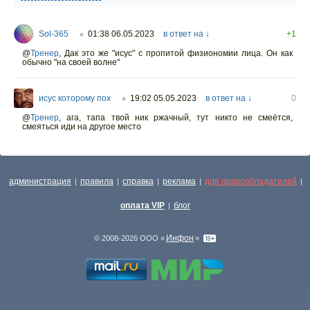
Sol-365
01:38 06.05.2023
в ответ на ↓
+1
○
@
Тренер
,
Дак это же "исус" с пропитой физиономии лица. Он как
обычно "на своей волне"
исус которому пох
19:02 05.05.2023
в ответ на ↓
0
○
@
Тренер
,
ага, тапа твой ник ржачный, тут никто не смеётся,
смеяться иди на другое место
администрация
правила
справка
реклама
для правообладателей
|
|
|
|
|
оплата VIP
блог
|
Инфон
© 2008-2026 ООО «
»