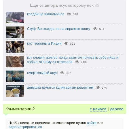
Еще от автора исус которому пох
49
кладбище шашлычное
628
Скуф. Восхождение на верхнюю полку.
691
кто терпилы в Индии
521
кот словил триггер, когда захотел полизать себе яйца и
забыл, что ему их отрезали
610
смертельный анус
397
девушка делится кулинарным рецептом
274
Комментарии
2
с начала
|
дерево
Чтобы писать и оценивать комментарии нужно
войти
или
зарегистрироваться