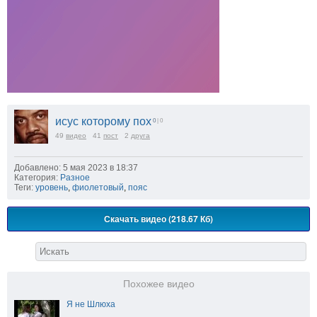
исус которому пох
0
| 0
49
видео
41
пост
2
друга
Добавлено: 5 мая 2023 в 18:37
Категория:
Разное
Теги:
уровень
,
фиолетовый
,
пояс
Скачать видео (218.67 Кб)
Похожее видео
Я не Шлюха