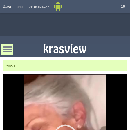
Вход
или
регистрация
18+
скил