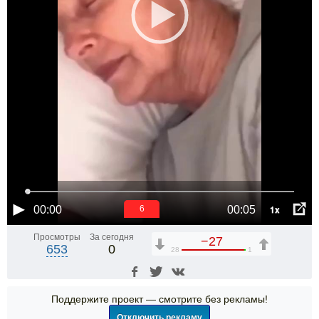
1x
00:00
00:05
6
Просмотры
За сегодня
−27
653
0
28
1
Поддержите проект — смотрите без рекламы!
Отключить рекламу