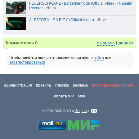
FEUERSCHWANZ - Berzerkermode (Official Video) - Napalm
Records
29
ALESTORM - P.A.R.T.Y. (Official Video)
21
Комментарии
0
с начала
|
дерево
Чтобы писать и оценивать комментарии нужно
войти
или
зарегистрироваться
администрация
правила
справка
реклама
для правообладателей
|
|
|
|
|
оплата VIP
блог
|
Инфон
© 2008-2026 ООО «
»