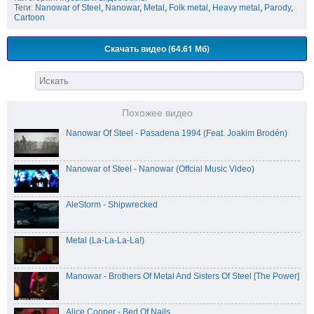
Теги:
Nanowar of Steel
,
Nanowar
,
Metal
,
Folk metal
,
Heavy metal
,
Parody
,
Cartoon
Скачать видео (64.61 Мб)
Похожее видео
Nanowar Of Steel - Pasadena 1994 (Feat. Joakim Brodén)
Nanowar of Steel - Nanowar (Offcial Music Video)
AleStorm - Shipwrecked
Metal (La-La-La-La!)
Manowar - Brothers Of Metal And Sisters Of Steel [The Power]
Alice Cooper - Bed Of Nails