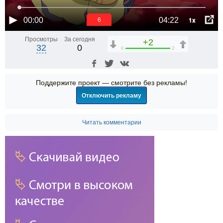
1x
00:00
04:22
6
Просмотры
За сегодня
+2
32
0
0
2
Поддержите проект — смотрите без рекламы!
Отключить рекламу
Читать комментарии