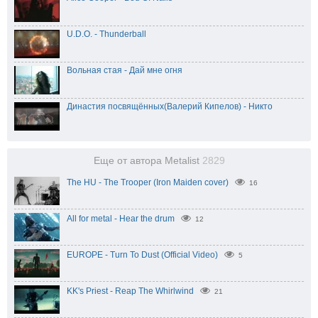
U.D.O. - Thunderball
Вольная стая - Дай мне огня
Династия посвящённых(Валерий Кипелов) - Никто
Еще от автора Metalist
2829
The HU - The Trooper (Iron Maiden cover)
16
All for metal - Hear the drum
12
EUROPE - Turn To Dust (Official Video)
5
KK's Priest - Reap The Whirlwind
21