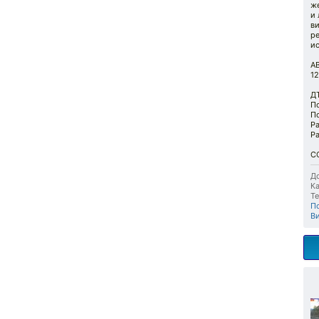
ж
и 
в
р
и
А
12
Д
По
По
Ра
Ра
С
До
Ка
Те
П
В