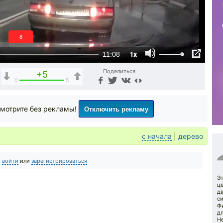
7
1x
11:08
Поделиться
+5
0
5
Отключить рекламу
мотрите без рекламы!
с начала
|
дерево
о
войти
или
зарегистрироваться
Эт
ц
д
с
Ф
дл
Н