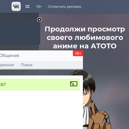
18+
Отключить рекламу
18+
Общение
тренное
Поиск
367