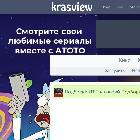
Вход
или
реги
Кино
Загрузить
Нов
Подборки ДТП и аварий
Подборка