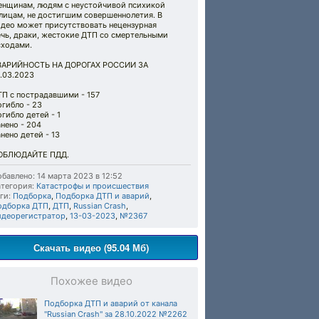
енщинам, людям с неустойчивой психикой
лицам, не достигшим совершеннолетия. В
идео может присутствовать нецензурная
ечь, драки, жестокие ДТП со смертельными
сходами.
ВАРИЙНОСТЬ НА ДОРОГАХ РОССИИ ЗА
.03.2023
ТП с пострадавшими - 157
гибло - 23
гибло детей - 1
нено - 204
нено детей - 13
ОБЛЮДАЙТЕ ПДД.
бавлено: 14 марта 2023 в 12:52
тегория:
Катастрофы и происшествия
ги:
Подборка
,
Подборка ДТП и аварий
,
одборка ДТП
,
ДТП
,
Russian Crash
,
идеорегистратор
,
13-03-2023
,
№2367
Скачать видео (95.04 Мб)
Похожее видео
Подборка ДТП и аварий от канала
"Russian Crash" за 28.10.2022 №2262