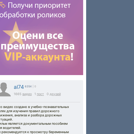
al74
6354
| 0
1665
видео
1
пост
0
друзей
о видео создано в учебно-познавательных
елях для изучения правил дорожного
вижения, анализа и разбора дорожных
итуаций.
ильм является документальным пособием
я водителей.
е рекомендуется к просмотру беременным