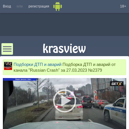
Вход
или
регистрация
18+
Подборки ДТП и аварий
Подборка ДТП и аварий от
канала "Russian Crash" за 27.03.2023 №2379