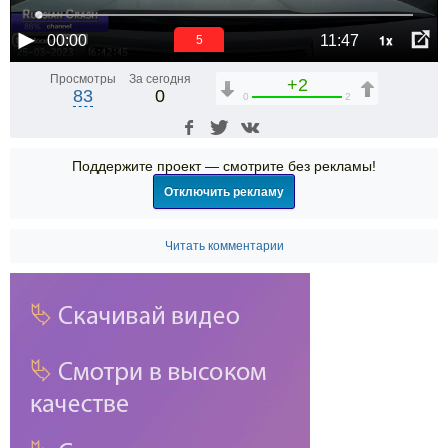
1x
00:00
11:47
4
Просмотры
За сегодня
+2
83
0
0
2
Поддержите проект — смотрите без рекламы!
Отключить рекламу
Читать комментарии