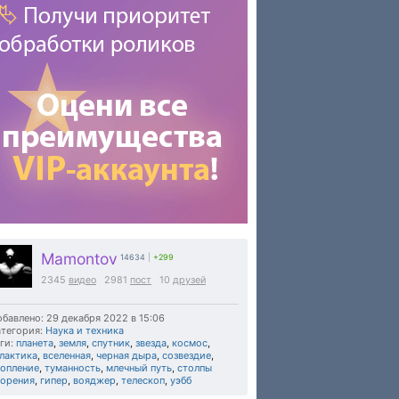
Mamontov
14634
|
+299
2345
видео
2981
пост
10
друзей
бавлено: 29 декабря 2022 в 15:06
тегория:
Наука и техника
ги:
планета
,
земля
,
спутник
,
звезда
,
космос
,
лактика
,
вселенная
,
черная дыра
,
созвездие
,
копление
,
туманность
,
млечный путь
,
столпы
ворения
,
гипер
,
вояджер
,
телескоп
,
уэбб