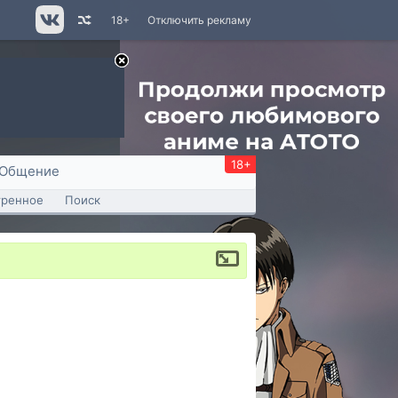
18+
Отключить рекламу
18+
Общение
тренное
Поиск