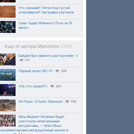
Что скрывает Титан под густой
атмосферой? География спутника
Семь Чудес Млечного Пути за 10
минут.
Еще от автора Mamontov
2345
Байден был намного расторопнее :-)
171
Первый полет МС-21
139
«Ну, кто курва?!»:
341
Ле Порж. Сгорел. Франция
149
Весь бюджет Испании будет
уничтожен нелегальными
мигрантами, — Илон Маск
рокомментировал миграционный кризис в