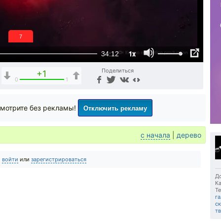
6
1x
34:12
Поделиться
+1
0
1
Отключить рекламу
мотрите без рекламы!
с начала
|
дерево
о
войти
или
зарегистрироваться
До
Ка
Те
га
с
т