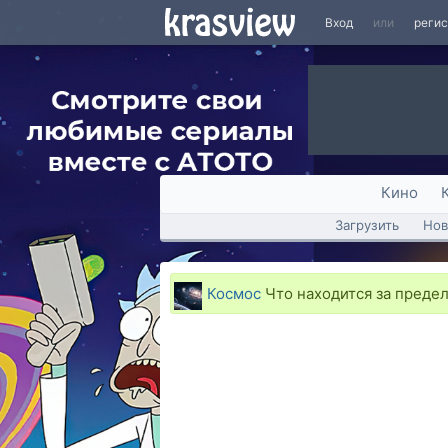
Вход
или
реги
Кино
Загрузить
Нов
Космос
Что находится за преде