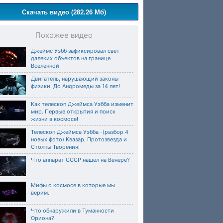
Скачать видео (282.26 Мб)
Похожее видео
Джеймс Уэбб зафиксировал свет
далеких объектов на границе
Вселенной
Двигатель, нарушающий законы
физики. До Андромеды за 14 лет!
Как телескоп Джеймса Уэбба изменит
мир. Первые открытия и поиск
жизни в космосе!
Телескоп Джеймса Уэбба -(разбор 4
новых фото) Квазар, Протозвезда и
Столпы Творения!
Что аппарат СССР нашел на Венере?
Мифы о космосе в которые мы
верим.
Что обнаружили в Туманности
Ориона?