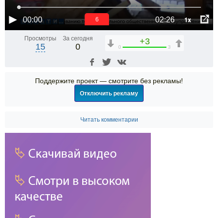
1x
00:00
02:26
6
Просмотры
За сегодня
+3
15
0
0
3
Поддержите проект — смотрите без рекламы!
Отключить рекламу
Читать комментарии