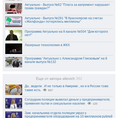
Актуально - Выпуск №62 "Плата за капремонт нарушает
права граждан?"
Актуально - Выпуск №281 "В Красноярске на счетах
«Жилфонда» потерялись миллионы"
Программа Актуально на 8 канале №504 "Дом которого
нет!"
Лазерные технологиии в ЖКХ
Программа “Актуально с Александром Глисковым“ на 8
канале выпуск №132
Еще от автора alievich
392
Да , видели . И не только в Америке , но и в России тоже
такие есть
937
Сотрудник полиции вымогал деньги у предпринимателя,
применяя пытки и сексуальное насилие
120
Зам. начальника отдела полиции украл у
предпринимателя оборудования на 10 миллионов рублей