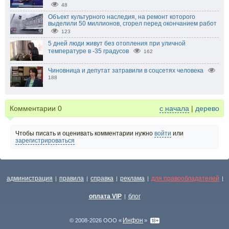
48
Объект культурного наследия, на ремонт которого
выделили 50 миллионов, сгорел перед окончанием работ
123
5 дней люди живут без отопления при уличной
температуре в -35 градусов
162
Чиновница и депутат затравили в соцсетях человека
188
Комментарии
0
с начала
|
дерево
Чтобы писать и оценивать комментарии нужно
войти
или
зарегистрироваться
администрация
правила
справка
реклама
для правообладателей
|
|
|
|
|
оплата VIP
блог
|
Инфон
© 2008-2026 ООО «
»