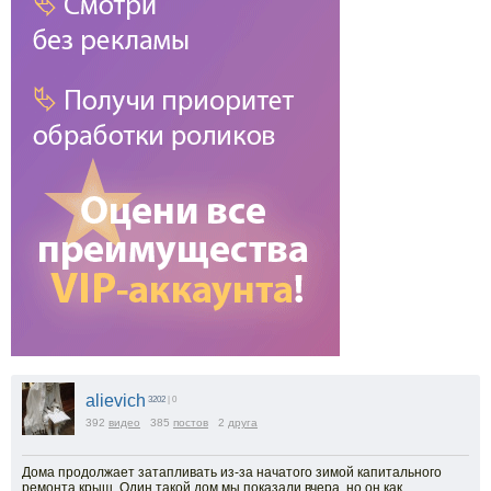
alievich
3202
| 0
392
видео
385
постов
2
друга
Дома продолжает затапливать из-за начатого зимой капитального
ремонта крыш. Один такой дом мы показали вчера, но он как