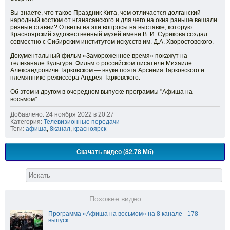
Вы знаете, что такое Праздник Кита, чем отличается долганский
народный костюм от нганасанского и для чего на окна раньше вешали
резные ставни? Ответы на эти вопросы на выставке, которую
Красноярский художественный музей имени В. И. Сурикова создал
совместно с Сибирским институтом искусств им. Д.А. Хворостовского.
Документальный фильм «Замороженное время» покажут на
телеканале Культура. Фильм о российском писателе Михаиле
Александровиче Тарковском — внуке поэта Арсения Тарковского и
племяннике режиссёра Андрея Тарковского.
Об этом и другом в очередном выпуске программы "Афиша на
восьмом".
Добавлено: 24 ноября 2022 в 20:27
Категория:
Телевизионные передачи
Теги:
афиша
,
8канал
,
красноярск
Скачать видео (82.78 Мб)
Похожее видео
Программа «Афиша на восьмом» на 8 канале - 178
выпуск.