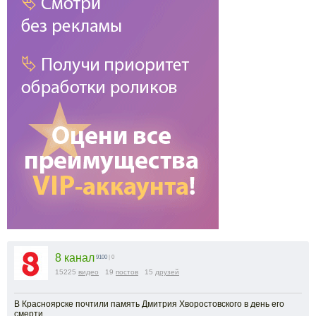
8 канал
9100
| 0
15225
видео
19
постов
15
друзей
В Красноярске почтили память Дмитрия Хворостовского в день его
смерти.