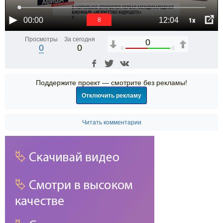
1x
00:00
12:04
7
Просмотры
За сегодня
0
0
0
0
0
Поддержите проект — смотрите без рекламы!
Отключить рекламу
Читать комментарии