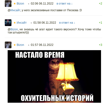
★
Bizon
02:06 06.11.2022
в ответ на ↓
+2
○
@
Инсайт
,
у него эксклюзивные поставки от Пескова :D
★
Инсайт
01:58 06.11.2022
в ответ на ↓
+1
○
@
Bizon
,
не знаешь чё агат курит такого вкусного? Хочу тоже чтобы
так штырило!)))
★
Bizon
01:57 06.11.2022
+3
○