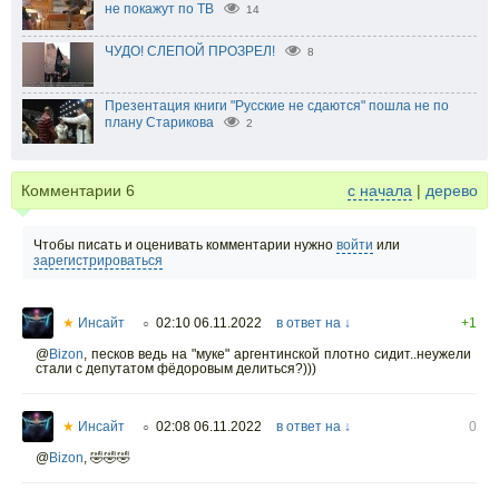
не покажут по ТВ
14
ЧУДО! СЛЕПОЙ ПРОЗРЕЛ!
8
Презентация книги "Русские не сдаются" пошла не по
плану Старикова
2
Комментарии
6
с начала
|
дерево
Чтобы писать и оценивать комментарии нужно
войти
или
зарегистрироваться
★
Инсайт
02:10 06.11.2022
в ответ на ↓
+1
○
@
Bizon
,
песков ведь на "муке" аргентинской плотно сидит..неужели
стали с депутатом фёдоровым делиться?)))
★
Инсайт
02:08 06.11.2022
в ответ на ↓
0
○
@
Bizon
,
🤣🤣🤣