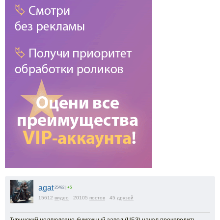
agat
25482
|
+5
15612
видео
20105
постов
45
друзей