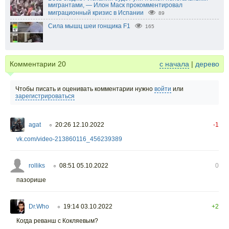
мигрантами, — Илон Маск прокомментировал
миграционный кризис в Испании
89
Сила мышц шеи гонщика F1
165
Комментарии
20
с начала
|
дерево
Чтобы писать и оценивать комментарии нужно
войти
или
зарегистрироваться
agat
20:26 12.10.2022
-1
○
vk.com/video-213860116_456239389
rolliks
08:51 05.10.2022
0
○
пазорише
Dr.Who
19:14 03.10.2022
+2
○
Когда реванш с Кокляевым?