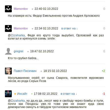
Mamontov
22:40 02.10.2022
0
○
На хламере есть: Федор Емельяненко против Андрея Арловского
Mamontov
22:34 02.10.2022
в ответ на ↓
0
○
@
Zzzaharka
,
Федя его круто тогда вырубил, Орловский как раз
взлетал и хряпнулся оземь :smile:
gregrei
19:47 02.10.2022
0
○
Кто то срубил бабла...
Павел Писичкин
18:15 02.10.2022
+2
○
Мусульманенко огрёб от сына Сварога, повелителя муромских
лесов, из рода Серых Псов
★
Инсайт
17:08 02.10.2022
в ответ на ↓
-1
•
@
Zzzaharka
,
ну да,ну да...несут мир и свободу через бомбы и пули,
почти как Пендосы уже..те тоже уже не знают куда свою
демократию скинуть в твёрдом тротиловом эквиваленте