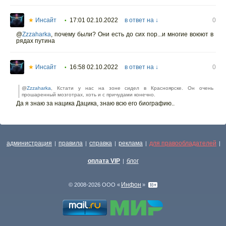
★
Инсайт
17:01 02.10.2022
в ответ на ↓
0
•
@
Zzzaharka
,
почему были? Они есть до сих пор...и многие воюют в
рядах путина
★
Инсайт
16:58 02.10.2022
в ответ на ↓
0
•
@
Zzzaharka
, Кстати у нас на зоне сидел в Красноярске. Он очень
прошаренный мозготрах, хоть и с причудами конечно.
Да я знаю за нацика Дацика, знаю всю его биографию..
администрация
правила
справка
реклама
для правообладателей
|
|
|
|
|
оплата VIP
блог
|
Инфон
© 2008-2026 ООО «
»