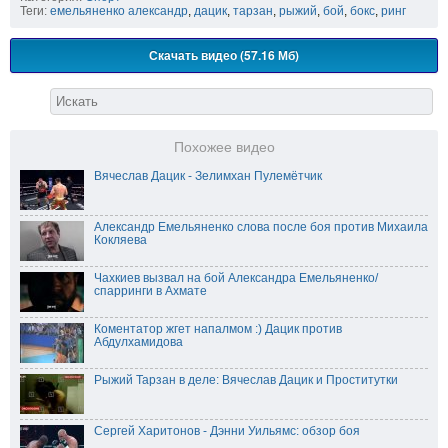
Теги:
емельяненко александр
,
дацик
,
тарзан
,
рыжий
,
бой
,
бокс
,
ринг
Скачать видео (57.16 Мб)
Похожее видео
Вячеслав Дацик - Зелимхан Пулемётчик
Александр Емельяненко слова после боя против Михаила
Кокляева
Чахкиев вызвал на бой Александра Емельяненко/
спарринги в Ахмате
Коментатор жгет напалмом :) Дацик против
Абдулхамидова
Рыжий Тарзан в деле: Вячеслав Дацик и Проститутки
Сергей Харитонов - Дэнни Уильямс: обзор боя