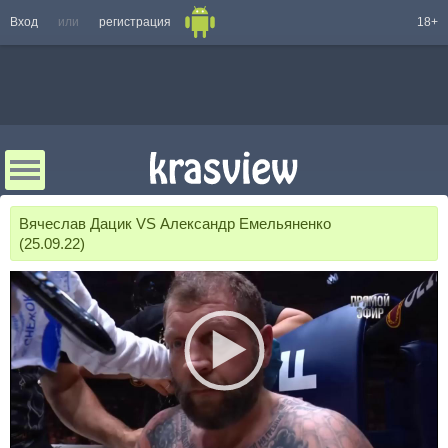
Вход
или
регистрация
18+
Вячеслав Дацик VS Александр Емельяненко
(25.09.22)