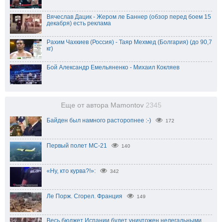
Вячеслав Дацик - Жером ле Баннер (обзор перед боем 15
декабря) есть реклама
Рахим Чахкиев (Россия) - Таяр Мехмед (Болгария) (до 90,7
кг)
Бой Александр Емельяненко - Михаил Кокляев
Еще от автора Mamontov
2345
Байден был намного расторопнее :-)
172
Первый полет МС-21
140
«Ну, кто курва?!»:
342
Ле Порж. Сгорел. Франция
149
Весь бюджет Испании будет уничтожен нелегальными