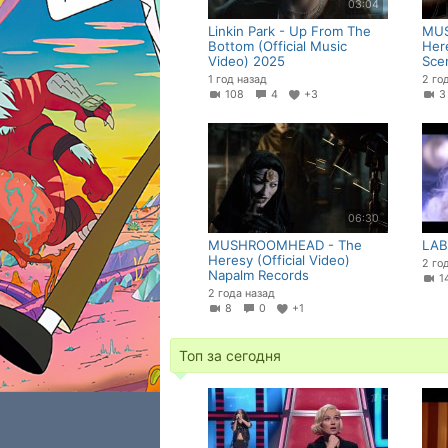
03:04
Linkin Park - Up From The
MUS
Bottom (Official Music
Her
Video) 2025
Sce
1 год назад
2 го
108
4
+3
06:30
MUSHROOMHEAD - The
LAB
Heresy (Official Video)
2 го
Napalm Records
2 года назад
8
0
+1
Топ за сегодня