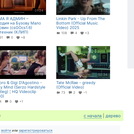
01:24
03:04
А Я АДМИН –
Linkin Park - Up From The
одия на Бузову Мало
Bottom (Official Music
овин (csGOcs1.6)
Video) 2025
техник (КЛИП)
108
4
+3
91
0
+8
03:18
02:34
ro & Gigi D'Agostino -
Tate McRae - greedy
My Mind (Serzo Hardstyle
(Official Video)
leg) ¦ HQ Videoclip
73
2
−1
80)
84
0
+1
0
с начала
|
дерево
о
войти
или
зарегистрироваться