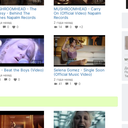
05:35
03:17
HROOMHEAD - The
MUSHROOMHEAD - Carry
esy - Behind The
On (Official Video) Napalm
nes Napalm Records
Records
да назад
2 года назад
3
0
0
14
0
+2
М
02:25
02:57
Да
 - Beat the Boys (Video)
Selena Gomez - Single Soon
П
(Official Music Video)
да назад
Те
14
0
0
2 года назад
41
1
0