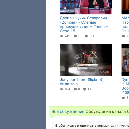
04:33
Дария «Нуки» Ставрович
МАМ
«Zombie» - Слепые
Пар
прослушивания – Голос –
пол
Сезон 5
Сан
749
13
+11
2
02:25
Joey Jordison (Slipknot)
Dyno
drum solo
In 
Boot
104
0
+4
(10
Все обсуждения.
Обсуждение канала
Чтобы писать и оценивать комментарии нужн