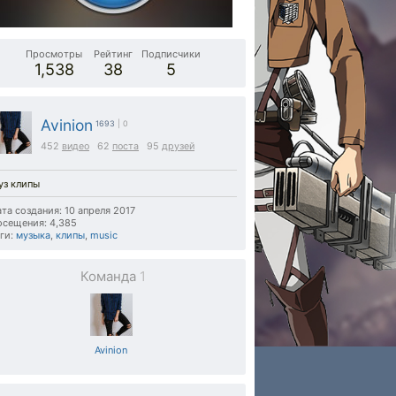
Просмотры
Рейтинг
Подписчики
1,538
38
5
Avinion
1693
| 0
452
видео
62
поста
95
друзей
уз клипы
та создания: 10 апреля 2017
осещения: 4,385
ги:
музыка
,
клипы
,
music
Команда
1
Avinion