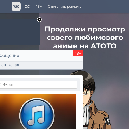
18+
Отключить рекламу
18+
Общение
дать канал