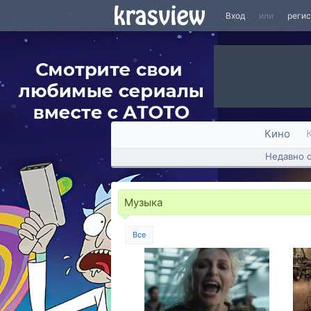
Вход
или
реги
Кино
Недавно 
Музыка
Все