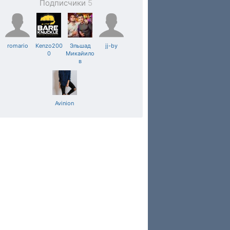
Подписчики
5
romario
Kenzo200
Эльшад
jj-by
0
Микайило
в
Avinion