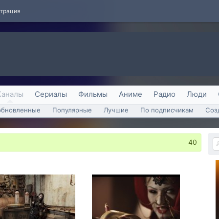
страция
Каналы
Сериалы
Фильмы
Аниме
Радио
Люди
обновленные
Популярные
Лучшие
По подписчикам
Соз
40