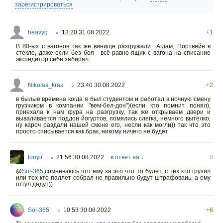
зарегистрироваться
heavyg
13:20 31.08.2022
+1
○
В 80-ых с вагонов так же винище разгружали.. Агдам, Портвейн в
стекле, даже если без боя - всё-равно ящик с вагона на списание
экспедитор себе забирал.
Nikolas_kras
23:40 30.08.2022
+2
○
в былые времена когда я был студентом и работал в ночную смену
грузчиком в компании "вем-бел-дон")(если кто помнит понял),
приехала к нам фура на разгрузку, так же открываем двери и
вываливается поддон йогуртов, помялись слегка, немного вытелко,
ну кароч раздали нашей смене его, несли как могли)) так что это
просто списывается как брак, никому ничего не будет
tonyii
21:56 30.08.2022
в ответ на ↓
0
○
@
Sol-365
,сомневаюсь что ему за это что то будет, с тех кто грузил
или тех кто паллет собрал не правильно будут штрафоваиь, а ему
отгул дадут))
Sol-365
10:53 30.08.2022
+6
○