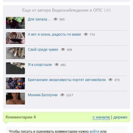
Еще от автора Видеонаблюдение и ОПС
146
Для запаха ...
565
А вот и осень..радость-то какая
774
Свой среди чужих
409
Я в спортзале
481
Британские экоактивисты портят автомобили
373
Моника Беллуччи
1217
Комментарии
4
с начала
|
дерево
Чтобы писать и оценивать комментарии нужно
войти
или