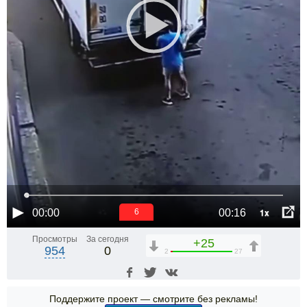
1x
00:00
00:16
6
Просмотры
За сегодня
+25
954
0
2
27
Поддержите проект — смотрите без рекламы!