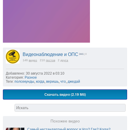
Видеонаблюдение и ОПС
3441
| 0
146
видео
210
постов
2
друга
Добавлено: 30 августа 2022 в 03:10
Категория:
Разное
Теги:
полсекунды
,
когда
,
веришь
,
что
,
джедай
Скачать видео (2.19 Мб)
Похожее видео
Самый нестандартный вопрос в Что? Где? Когда?