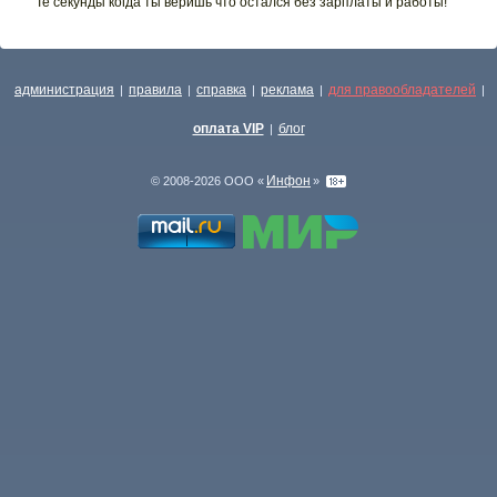
Те секунды когда ты веришь что остался без зарплаты и работы!
администрация
правила
справка
реклама
для правообладателей
|
|
|
|
|
оплата VIP
блог
|
Инфон
© 2008-2026 ООО «
»