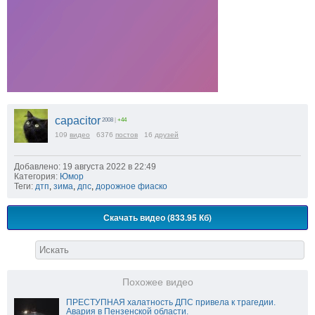
capacitor
2008
|
+44
109
видео
6376
постов
16
друзей
Добавлено: 19 августа 2022 в 22:49
Категория:
Юмор
Теги:
дтп
,
зима
,
дпс
,
дорожное фиаско
Скачать видео (833.95 Кб)
Похожее видео
ПРЕСТУПНАЯ халатность ДПС привела к трагедии.
Авария в Пензенской области.