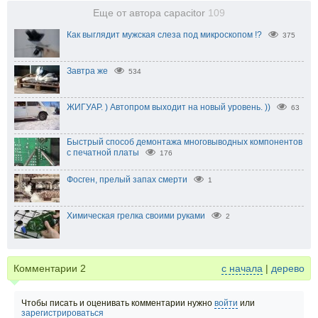
Еще от автора capacitor
109
Как выглядит мужская слеза под микроскопом !?
375
Завтра же
534
ЖИГУАР. ) Автопром выходит на новый уровень. ))
63
Быстрый способ демонтажа многовыводных компонентов
с печатной платы
176
Фосген, прелый запах смерти
1
Химическая грелка своими руками
2
Комментарии
2
с начала
|
дерево
Чтобы писать и оценивать комментарии нужно
войти
или
зарегистрироваться