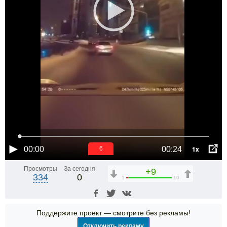
1x
00:00
00:24
6
Просмотры
За сегодня
+9
334
0
1
10
Поддержите проект — смотрите без рекламы!
Отключить рекламу