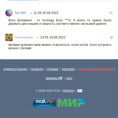
Sol-365
11:28 20.08.2022
+1
○
Всех вспомнил - от господа Бога ***и. А всего то нужно было
держать дистанцию и скорость соответственно скользкой дороге.
Plazmathron
23:05 19.08.2022
-2
○
мелким хулиганством можно отделаться, если после этого устроить
возню с бегами .
администрация
правила
справка
реклама
для правообладателей
|
|
|
|
|
оплата VIP
блог
|
Инфон
© 2008-2026 ООО «
»