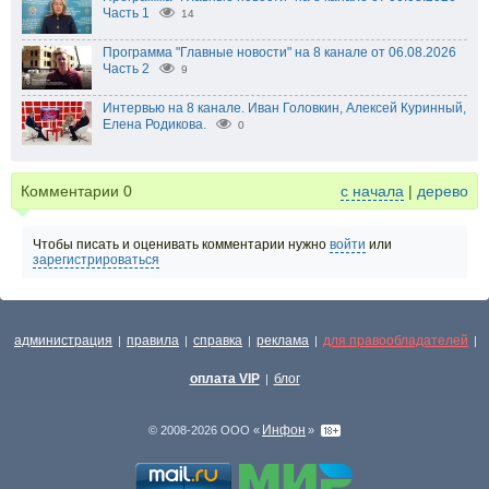
Часть 1
14
Программа "Главные новости" на 8 канале от 06.08.2026
Часть 2
9
Интервью на 8 канале. Иван Головкин, Алексей Куринный,
Елена Родикова.
0
Комментарии
0
с начала
|
дерево
Чтобы писать и оценивать комментарии нужно
войти
или
зарегистрироваться
администрация
правила
справка
реклама
для правообладателей
|
|
|
|
|
оплата VIP
блог
|
Инфон
© 2008-2026 ООО «
»