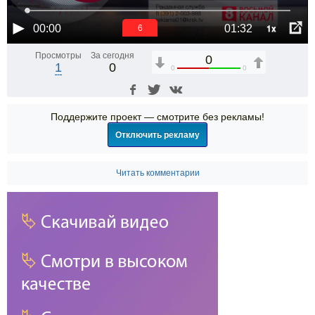
1x
00:00
01:32
6
Просмотры
За сегодня
0
1
0
0
0
Поддержите проект — смотрите без рекламы!
Отключить рекламу
Читать комментарии