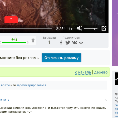
6
1x
12:25
Закладки
Поделиться
+6
1
0
6
Отключить рекламу
мотрите без рекламы!
с начала
|
дерево
о
войти
или
зарегистрироваться
До
Ка
ет на ↓
0
Те
га
ые люди в индии занимаются? они пытаются приучить население ходить
с
 твоим наставником тут
т
м