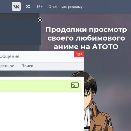
18+
Отключить рекламу
18+
Общение
тренное
Поиск