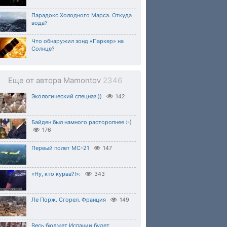
Парадокс Холодного Марса. Откуда
вода?
Что обнаружил зонд «Паркер» на
Солнце?
Еще от автора Mamontov
2346
Экологический спецназ ))
142
Байден был намного расторопнее :-)
176
Первый полет МС-21
147
«Ну, кто курва?!»:
343
Ле Порж. Сгорел. Франция
149
Весь бюджет Испании будет