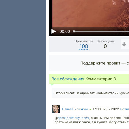
00:00
Просмотры
За сегодня
108
0
Поддержите проект — с
Все обсуждения.
Комментарии
3
Чтобы писать и оценивать комментарии нужн
Павел Писичкин
17:30 02.07.2022
в отв
•
@
президент янукович
,
знаешь чем просвещённ
срать не на пляж ганга, а в туалет. Могу стать