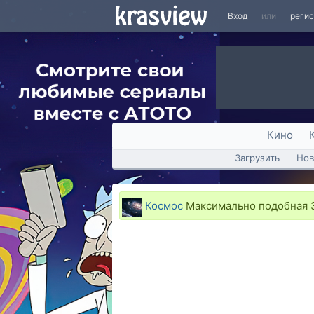
Вход
или
реги
Кино
Загрузить
Нов
Космос
Максимально подобная 