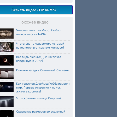
Скачать видео (112.44 Мб)
Похожее видео
Человек летит на Марс. Разбор
анонса миссии NASA
Что станет с человеком, который
потеряется в открытом космосе?
Все виды Черных Дыр (включая
найденную в 2022)
Главные загадки Солнечной Системы.
Как телескоп Джеймса Уэбба изменит
мир. Первые открытия и поиск
жизни в космосе!
Что скрывают кольца Сатурна?
Сравнение размеров во вселенной