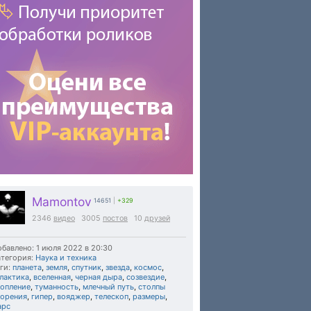
Mamontov
14651
|
+329
2346
видео
3005
постов
10
друзей
бавлено: 1 июля 2022 в 20:30
тегория:
Наука и техника
ги:
планета
,
земля
,
спутник
,
звезда
,
космос
,
лактика
,
вселенная
,
черная дыра
,
созвездие
,
копление
,
туманность
,
млечный путь
,
столпы
ворения
,
гипер
,
вояджер
,
телескоп
,
размеры
,
арс