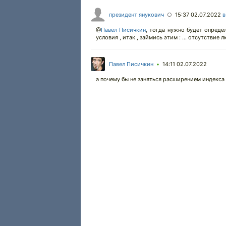
президент янукович
15:37 02.07.2022
в
○
@
Павел Писичкин
,
тогда нужно будет определи
условия , итак , займись этим : ... отсутствие 
Павел Писичкин
14:11 02.07.2022
•
а почему бы не заняться расширением индекса