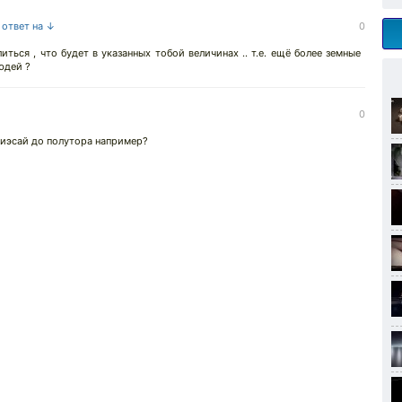
 ответ на ↓
0
ться , что будет в указанных тобой величинах .. т.е. ещё более земные
людей ?
0
 иэсай до полутора например?