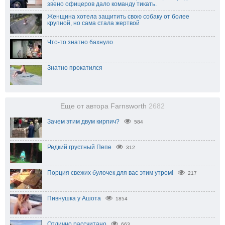
звено офицеров дало команду тикать.
Женщина хотела защитить свою собаку от более
крупной, но сама стала жертвой
Что-то знатно бахнуло
Знатно прокатился
Еще от автора Farnsworth
2682
Зачем этим двум кирпич?
584
Редкий грустный Пепе
312
Порция свежих булочек для вас этим утром!
217
Пивнушка у Ашота
1854
Отлично рассчитано
663