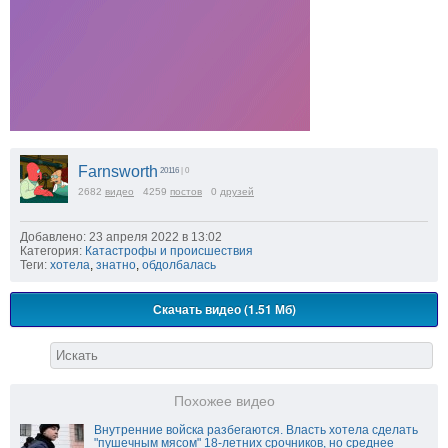
Farnsworth
20116
| 0
2682
видео
4259
постов
0
друзей
Добавлено: 23 апреля 2022 в 13:02
Категория:
Катастрофы и происшествия
Теги:
хотела
,
знатно
,
обдолбалась
Скачать видео (1.51 Мб)
Похожее видео
Внутренние войска разбегаются. Власть хотела сделать
"пушечным мясом" 18-летних срочников, но среднее