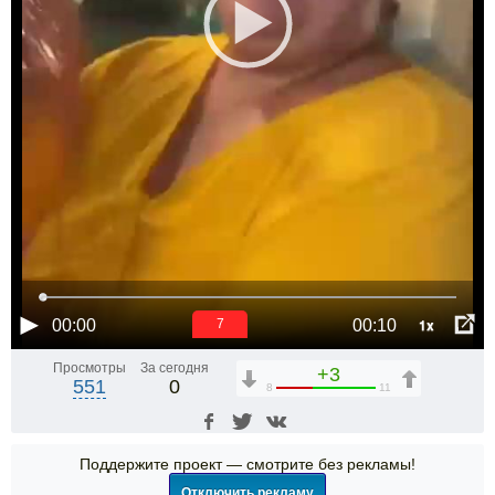
1x
00:00
00:10
6
Просмотры
За сегодня
+3
551
0
8
11
Поддержите проект — смотрите без рекламы!
Отключить рекламу