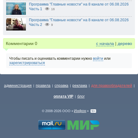
Программа "Главные новости" на 8 канале от 06.08.2026
Часть 1
16
Программа "Главные новости" на 8 канале от 06.08.2026
Часть 2
9
Комментарии
0
с начала
|
дерево
Чтобы писать и оценивать комментарии нужно
войти
или
зарегистрироваться
администрация
правила
справка
реклама
для правообладателей
|
|
|
|
|
оплата VIP
блог
|
Инфон
© 2008-2026 ООО «
»