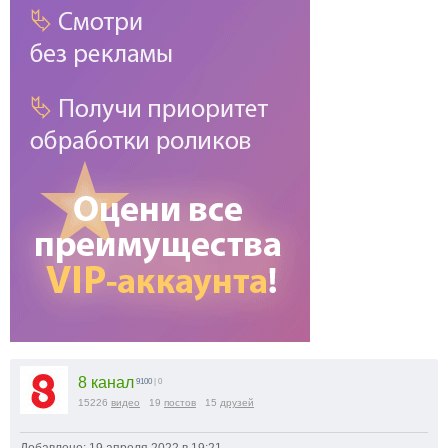
8 канал
9100
| 0
15226
видео
19
постов
15
друзей