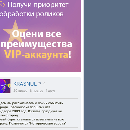
KRASNUL
53
| 0
20
видео
8
постов
1
друг
десь мы рассказываем о ярких событиях
орода Красноярска прошлых лет.
 дворе 2003 год. Юбилей празднует не
лько город.
вый берег становится известным на всю
рану. Появляются "Исторические ворота"