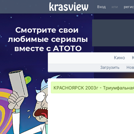
Вход
или
реги
Кино
Загрузить
Нов
КРАСНОЯРСК 2003г - Триумфальная 