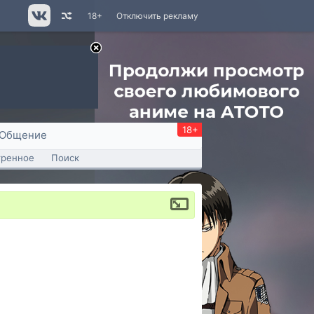
18+
Отключить рекламу
18+
Общение
тренное
Поиск