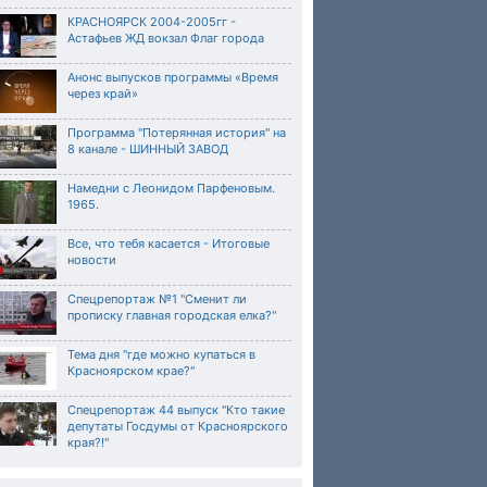
КРАСНОЯРСК 2004-2005гг -
Астафьев ЖД вокзал Флаг города
Анонс выпусков программы «Время
через край»
Программа "Потерянная история" на
8 канале - ШИННЫЙ ЗАВОД
Намедни с Леонидом Парфеновым.
1965.
Все, что тебя касается - Итоговые
новости
Спецрепортаж №1 "Сменит ли
прописку главная городская елка?"
Тема дня "где можно купаться в
Красноярском крае?"
Спецрепортаж 44 выпуск "Кто такие
депутаты Госдумы от Красноярского
края?!"