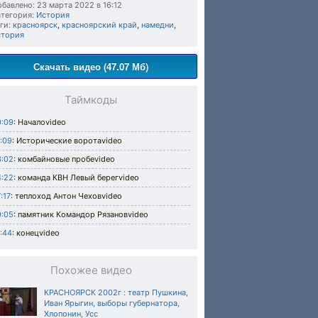
бавлено: 23 марта 2022 в 16:12
тегория:
История
ги:
красноярск
,
красноярский край
,
намедни
,
стория
Скачать видео (47.07 Мб)
Таймкоды
0:09
: Началоvideo
:09
: Исторические воротаvideo
3:02
: комбайновые пробеvideo
4:22
: команда КВН Левый берегvideo
:17
: теплоход Антон Чеховvideo
9:05
: памятник Командор Рязановvideo
:44
: конецvideo
Похожее видео
КРАСНОЯРСК 2002г : театр Пушкина,
Иван Ярыгин, выборы губернатора,
Хлопонин, Усс