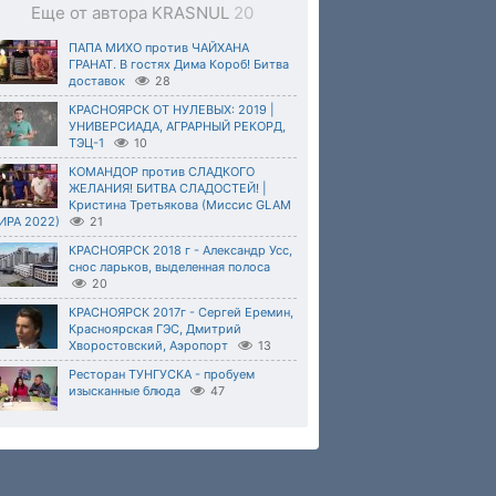
Еще от автора KRASNUL
20
ПАПА МИХО против ЧАЙХАНА
ГРАНАТ. В гостях Дима Короб! Битва
доставок
28
КРАСНОЯРСК ОТ НУЛЕВЫХ: 2019 |
УНИВЕРСИАДА, АГРАРНЫЙ РЕКОРД,
ТЭЦ-1
10
КОМАНДОР против СЛАДКОГО
ЖЕЛАНИЯ! БИТВА СЛАДОСТЕЙ! |
Кристина Третьякова (Миссис GLAM
ИРА 2022)
21
КРАСНОЯРСК 2018 г - Александр Усс,
снос ларьков, выделенная полоса
20
КРАСНОЯРСК 2017г - Сергей Еремин,
Красноярская ГЭС, Дмитрий
Хворостовский, Аэропорт
13
Ресторан ТУНГУСКА - пробуем
изысканные блюда
47