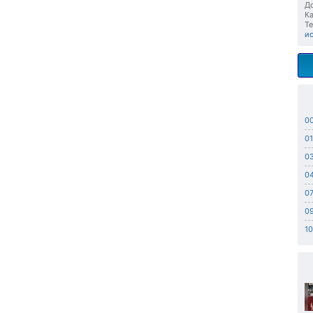
До
Ка
Те
и
0
01
0
0
07
0
10