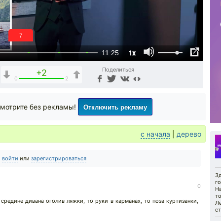
6
1x
11:25
Поделиться
+2
0
2
Отключить рекламу
мотрите без рекламы!
с начала
|
дерево
о
войти
или
зарегистрироваться
З
г
0
На
то
 средине дивана оголив ляжки, то руки в карманах, то поза куртизанки,
Ле
ст