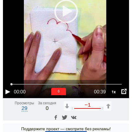
1x
00:00
00:39
6
Просмотры
За сегодня
−1
29
0
1
0
Поддержите проект — смотрите без рекламы!