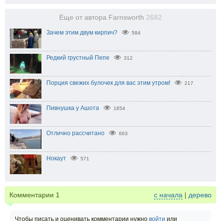
Еще от автора Farnsworth
2682
Зачем этим двум кирпич?
584
Редкий грустный Пепе
312
Порция свежих булочек для вас этим утром!
217
Пивнушка у Ашота
1854
Отлично рассчитано
663
Нокаут
571
Комментарии
1
с начала
|
дерево
Чтобы писать и оценивать комментарии нужно
войти
или