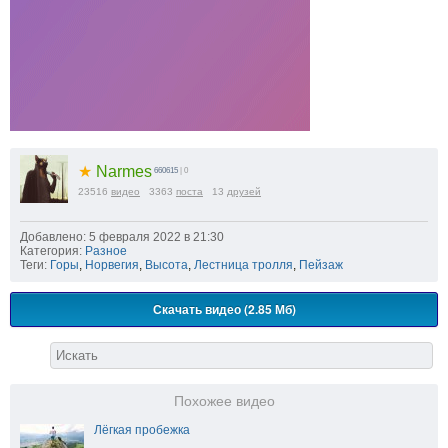
★
Narmes
660615
| 0
23516
видео
3363
поста
13
друзей
Добавлено: 5 февраля 2022 в 21:30
Категория:
Разное
Теги:
Горы
,
Норвегия
,
Высота
,
Лестница тролля
,
Пейзаж
Скачать видео (2.85 Мб)
Похожее видео
Лёгкая пробежка