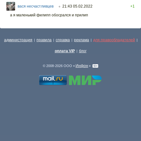
вася несчастливцев
21:43 05.02.2022
+1
○
а я маленький филипп обосрался и прилип
администрация
правила
справка
реклама
для правообладателей
|
|
|
|
|
оплата VIP
блог
|
Инфон
© 2008-2026 ООО «
»