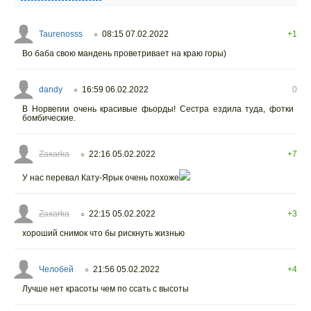
Taurenosss
08:15 07.02.2022
+1
○
Во баба свою мандень проветривает на краю горы)
dandy
16:59 06.02.2022
0
○
В Норвегии очень красивые фьорды! Сестра ездила туда, фотки
бомбические.
Zaxarka
22:16 05.02.2022
+7
○
У нас перевал Кату-Ярык очень похоже
Zaxarka
22:15 05.02.2022
+3
○
хороший снимок что бы рискнуть жизнью
Челобей
21:56 05.02.2022
+4
○
Лучше нет красоты чем по ссать с высоты