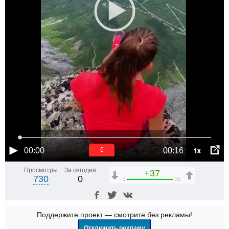
1x
00:00
00:16
6
Просмотры
За сегодня
+37
730
0
1
38
Поддержите проект — смотрите без рекламы!
Отключить рекламу