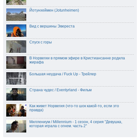
Йотунхеймен (Jotunheimen)
Вид с вершины Эвереста
Спуск с горы
В Норвегии в прямом эфире в Кристиансанне родила
жирафа
Большая неудача / Fuck Up - Трейлер
Страна чудес / Eventyrland - Фильм
Как живет Норвегия (что-то шок какой-то, если это
правда)
Миллениум / Millennium - 1 сезон, 4 серия "Девушка,
которая играла с огнем. часть 2"