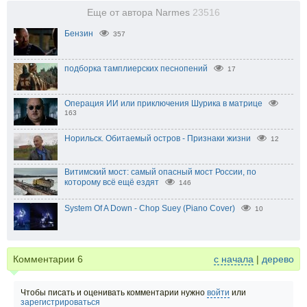
Еще от автора Narmes
23516
Бензин
357
подборка тамплиерских песнопений
17
Операция ИИ или приключения Шурика в матрице
163
Норильск. Обитаемый остров - Признаки жизни
12
Витимский мост: самый опасный мост России, по
которому всё ещё ездят
146
System Of A Down - Chop Suey (Piano Cover)
10
Комментарии
6
с начала
|
дерево
Чтобы писать и оценивать комментарии нужно
войти
или
зарегистрироваться