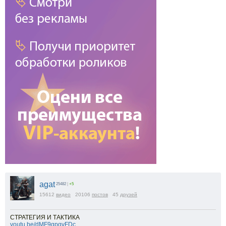
agat
25482
|
+5
15612
видео
20106
постов
45
друзей
СТРАТЕГИЯ И ТАКТИКА
youtu.be/dMF9gpqvFDc