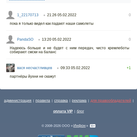
1_22170713
21:26 05.02.2022
0
○
пока я только видел как падают наши самолеты
PandaSO
13:20 05.02.2022
0
○
Надеюсь больше и не будет с ним передач, чисто кремлеботы
собирают смски на баланс
вася несчастливцев
09:33 05.02.2022
+1
○
партнёры йухни не скажут
администрация
правила
справка
реклама
для правообладателей
|
|
|
|
|
оплата VIP
блог
|
Инфон
© 2008-2026 ООО «
»