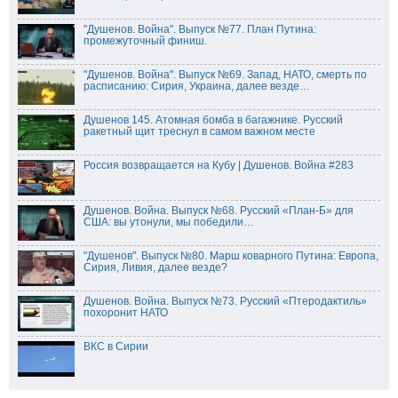
"Душенов. Война". Выпуск №77. План Путина:
промежуточный финиш.
"Душенов. Война". Выпуск №69. Запад, НАТО, смерть по
расписанию: Сирия, Украина, далее везде…
Душенов 145. Атомная бомба в багажнике. Русский
ракетный щит треснул в самом важном месте
Россия возвращается на Кубу | Душенов. Война #283
Душенов. Война. Выпуск №68. Русский «План-Б» для
США: вы утонули, мы победили…
"Душенов". Выпуск №80. Марш коварного Путина: Европа,
Сирия, Ливия, далее везде?
Душенов. Война. Выпуск №73. Русский «Птеродактиль»
похоронит НАТО
ВКС в Сирии