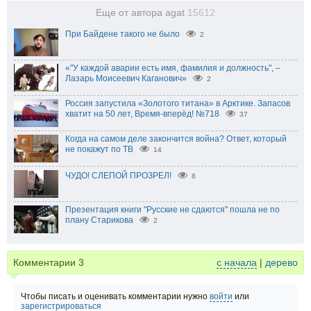
Еще от автора agat
15612
При Байдене такого не было
2
«"У каждой аварии есть имя, фамилия и должность", –
Лазарь Моисеевич Каганович»
2
Россия запустила «Золотого титана» в Арктике. Запасов
хватит на 50 лет, Время-вперёд! №718
37
Когда на самом деле закончится война? Ответ, который
не покажут по ТВ
14
ЧУДО! СЛЕПОЙ ПРОЗРЕЛ!
8
Презентация книги "Русские не сдаются" пошла не по
плану Старикова
2
Комментарии
3
с начала
|
дерево
Чтобы писать и оценивать комментарии нужно
войти
или
зарегистрироваться