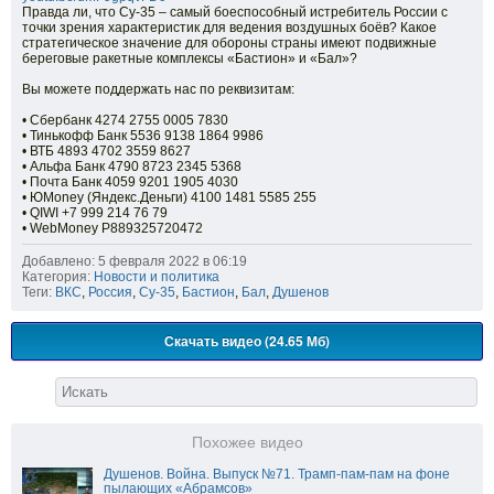
Правда ли, что Су-35 – самый боеспособный истребитель России с
точки зрения характеристик для ведения воздушных боёв? Какое
стратегическое значение для обороны страны имеют подвижные
береговые ракетные комплексы «Бастион» и «Бал»?
Вы можете поддержать нас по реквизитам:
• Сбербанк 4274 2755 0005 7830
• Тинькофф Банк 5536 9138 1864 9986
• ВТБ 4893 4702 3559 8627
• Альфа Банк 4790 8723 2345 5368
• Почта Банк 4059 9201 1905 4030
• ЮMoney (Яндекс.Деньги) 4100 1481 5585 255
• QIWI +7 999 214 76 79
• WebMoney P889325720472
Добавлено: 5 февраля 2022 в 06:19
Категория:
Новости и политика
Теги:
ВКС
,
Россия
,
Су-35
,
Бастион
,
Бал
,
Душенов
Скачать видео (24.65 Мб)
Похожее видео
Душенов. Война. Выпуск №71. Трамп-пам-пам на фоне
пылающих «Абрамсов»