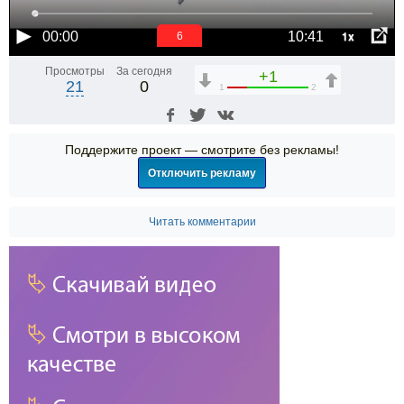
1x
00:00
10:41
6
Просмотры
За сегодня
+1
21
0
1
2
Поддержите проект — смотрите без рекламы!
Отключить рекламу
Читать комментарии