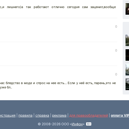
го,и лишнего)а так работают отлично сегодня сам заценил,вообще
0
0
0
с блядство в моде и спрос на нее есть... Если у неё есть, парень,это не
уже бл..
истрация
|
правила
|
справка
|
реклама
|
для правообладателей
|
оплата VI
© 2008-2026 ООО «
Инфон
»