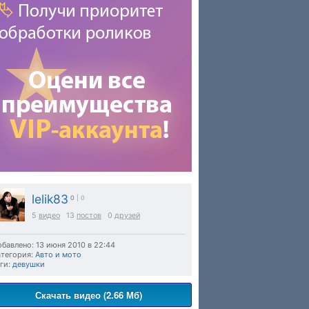
lelik83
0
| 0
5
видео
13
постов
0
друзей
бавлено: 13 июня 2010 в 22:44
тегория:
Авто и мото
ги:
девушки
Скачать видео (2.66 Мб)