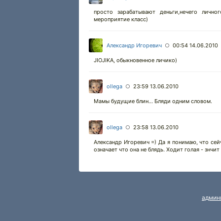
просто зарабатывают деньги,нечего лично
мероприятие класс)
Александр Игоревич
00:54 14.06.2010
○
JIOJIKA, обыкновенное личико)
ollega
23:59 13.06.2010
○
Мамы будущие блин... Бляди одним словом.
ollega
23:58 13.06.2010
○
Александр Игоревич =) Да я понимаю, что сейча
означает что она не блядь. Ходит голая - знчит 
админ