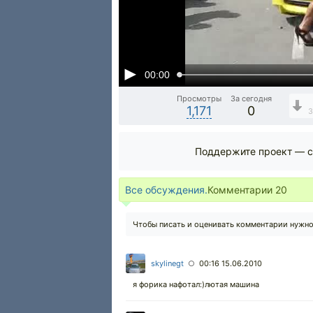
00:00
Просмотры
За сегодня
1,171
0
Поддержите проект — с
Все обсуждения.
Комментарии
20
Чтобы писать и оценивать комментарии нужн
skylinegt
00:16 15.06.2010
○
я форика нафотал:)лютая машина