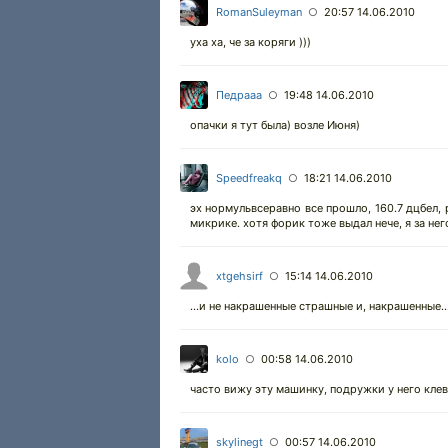
RomanSuleyman
20:57 14.06.2010
○
уха ха, че за коряги )))
Педрааа
19:48 14.06.2010
○
опачки я тут была) возле Июня)
Speedfreakq
18:21 14.06.2010
○
эх нормульвсеравно все прошло, 160.7 дцбел, 
микрике. хотя форик тоже выдал нече, я за нег
xtgehsirf
15:14 14.06.2010
○
...и не накрашенные страшные и, накрашенные..
kolo
00:58 14.06.2010
○
часто вижу эту машинку, подружки у него клев
skylinegt
00:57 14.06.2010
○