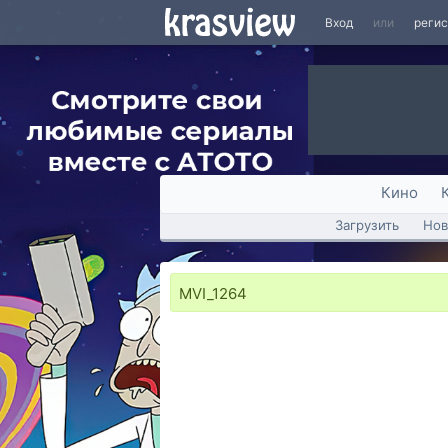
Вход
или
реги
Кино
Загрузить
Нов
MVI_1264