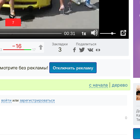
6
1x
00:31
Закладки
Поделиться
−16
3
33
17
Отключить рекламу
мотрите без рекламы!
с начала
|
дерево
о
войти
или
зарегистрироваться
До
Ка
0
Те