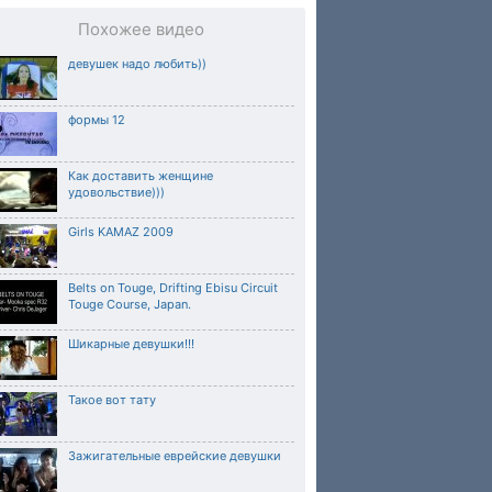
Похожее видео
девушек надо любить))
формы 12
Как доставить женщине
удовольствие)))
Girls KAMAZ 2009
Belts on Touge, Drifting Ebisu Circuit
Touge Course, Japan.
Шикарные девушки!!!
Такое вот тату
Зажигательные еврейские девушки