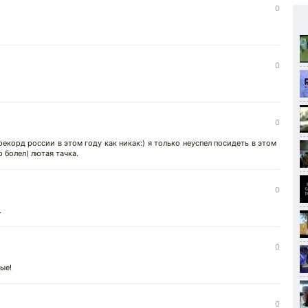
0
0
0
рекорд россии в этом году как никак:) я только неуспел посидеть в этом
о болел) лютая тачка.
0
.
0
ые!
0