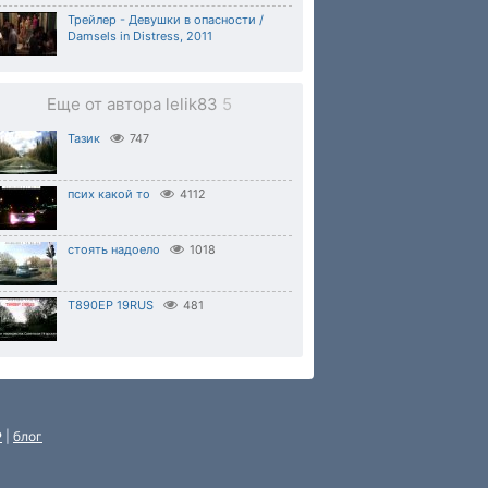
Трейлер - Девушки в опасности /
Damsels in Distress, 2011
Еще от автора lelik83
5
Тазик
747
псих какой то
4112
стоять надоело
1018
Т890ЕР 19RUS
481
P
|
блог