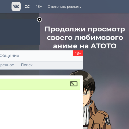
18+
Отключить рекламу
18+
Общение
тренное
Поиск