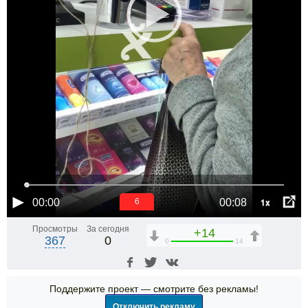
1x
00:00
00:08
5
Просмотры
За сегодня
+14
367
0
0
14
Поддержите проект — смотрите без рекламы!
Отключить рекламу