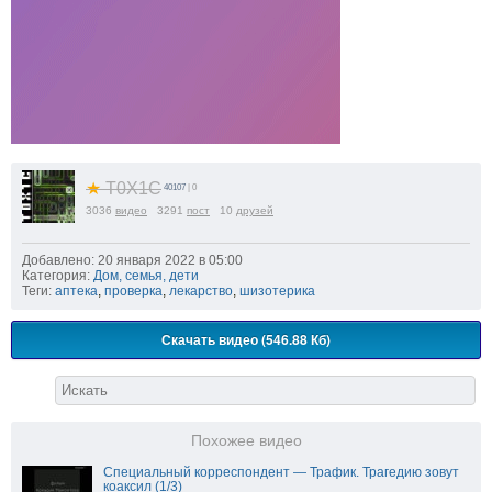
★
T0X1C
40107
| 0
3036
видео
3291
пост
10
друзей
Добавлено: 20 января 2022 в 05:00
Категория:
Дом, семья, дети
Теги:
аптека
,
проверка
,
лекарство
,
шизотерика
Скачать видео (546.88 Кб)
Похожее видео
Специальный корреспондент — Трафик. Трагедию зовут
коаксил (1/3)