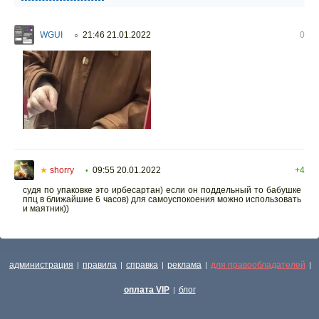
WGUI
21:46 21.01.2022
0
○
★
shorry
09:55 20.01.2022
+4
•
судя по упаковке это ирбесартан) если он поддельный то бабушке
ппц в ближайшие 6 часов) для самоуспокоения можно использовать
и маятник))
администрация
правила
справка
реклама
для правообладателей
|
|
|
|
|
оплата VIP
блог
|