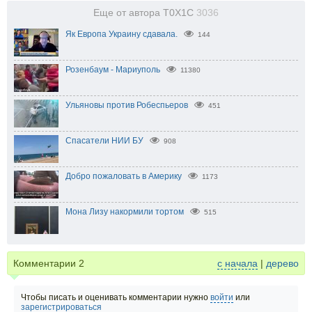
Еще от автора T0X1C
3036
Як Европа Украину сдавала.
144
Розенбаум - Мариуполь
11380
Ульяновы против Робеспьеров
451
Спасатели НИИ БУ
908
Добро пожаловать в Америку
1173
Мона Лизу накормили тортом
515
Комментарии
2
с начала
|
дерево
Чтобы писать и оценивать комментарии нужно
войти
или
зарегистрироваться