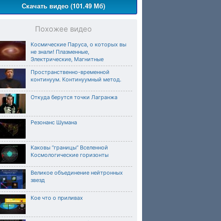
Скачать видео (101.49 Мб)
Похожее видео
Космические Паруса, о которых вы
не знали! Плазменные,
Электрические, Магнитные
Пространственно-временной
континуум. Континуумный метод.
Откуда берутся точки Лагранжа
Резонанс Шумана
Каковы “границы” Вселенной
Космологические горизонты
Великое объединение нейтронных
звезд
Кое что о приливах