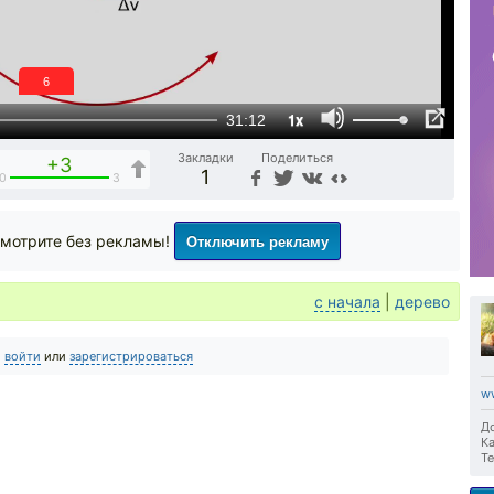
6
1x
31:12
Закладки
Поделиться
+3
1
0
3
Отключить рекламу
мотрите без рекламы!
с начала
|
дерево
о
войти
или
зарегистрироваться
w
До
Ка
Те