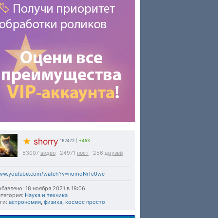
★
shorry
167472
|
+453
53007
видео
24971
пост
256
друзей
ww.youtube.com/watch?v=nomqNrTc0wc
бавлено: 18 ноября 2021 в 19:06
тегория:
Наука и техника
ги:
астрономия
,
физика
,
космос просто