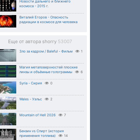
Новости дальнего и ближнего
космоса - 2015 г.
Виталий Егоров - Опасность
радиации в космосе для человека
Еще от автора shorry
53007
Зло за кадром / Baleful - Фильм
1
Магия метаповерхностей плоские
линзы и объёмные голограммы
6
Syria - Сирия
0
Wales - Уэльс
2
Mountain of Hell 2026
7
Бензин vs Спирт (история
применения топлива)
14