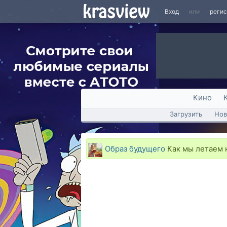
Вход
или
реги
Кино
Загрузить
Нов
Образ будущего
Как мы летаем 