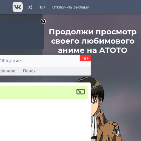
18+
Отключить рекламу
18+
Общение
тренное
Поиск