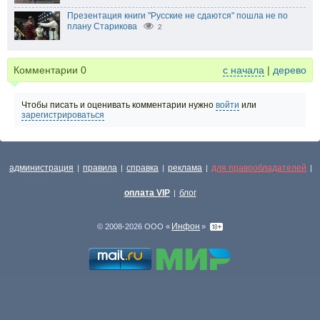
Презентация книги "Русские не сдаются" пошла не по
плану Старикова
2
Комментарии
0
с начала
|
дерево
Чтобы писать и оценивать комментарии нужно
войти
или
зарегистрироваться
администрация
правила
справка
реклама
для правообладателей
|
|
|
|
|
оплата VIP
блог
|
Инфон
© 2008-2026 ООО «
»