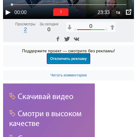
1x
00:00
23:33
6
Просмотры
За сегодня
0
2
0
0
0
Поддержите проект — смотрите без рекламы!
Отключить рекламу
Читать комментарии