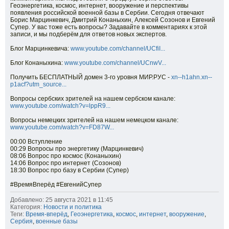
Геоэнергетика, космос, интернет, вооружение и перспективы
появления российской военной базы в Сербии. Сегодня отвечают
Борис Марцинкевич, Дмитрий Конаныхин, Алексей Созонов и Евгений
Супер. У вас тоже есть вопросы? Задавайте в комментариях к этой
записи, и мы подберём для ответов новых экспертов.
Блог Марцинкевича:
www.youtube.com/channel/UCfiI...
Блог Конаныхина:
www.youtube.com/channel/UCnwV...
Получить БЕСПЛАТНЫЙ домен 3-го уровня МИР.РУС -
xn--h1ahn.xn--
p1acf?utm_source...
Вопросы сербских зрителей на нашем сербском канале:
www.youtube.com/watch?v=lppR9...
Вопросы немецких зрителей на нашем немецком канале:
www.youtube.com/watch?v=FD87W...
00:00 Вступление
00:29 Вопросы про энергетику (Марцинкевич)
08:06 Вопрос про космос (Конаныхин)
14:06 Вопрос про интернет (Созонов)
18:30 Вопрос про базу в Сербии (Супер)
#ВремяВперёд #ЕвгенийСупер
Добавлено: 25 августа 2021 в 11:45
Категория:
Новости и политика
Теги:
Время-вперёд
,
Геоэнергетика
,
космос
,
интернет
,
вооружение
,
Сербия
,
военные базы