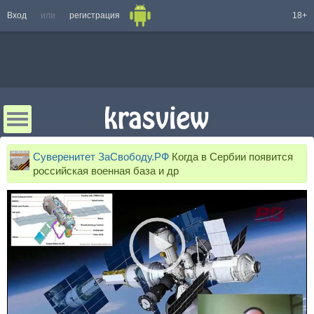
Вход
или
регистрация
18+
Суверенитет ЗаСвободу.РФ
Когда в Сербии появится
российская военная база и др