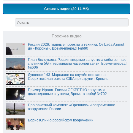
Скачать видео (39.14 Мб)
Похожее видео
Россия 2026: главные проекты и техника. От Lada Azimut
до «Короны», Время-вперёд! №690
План Белоусова. Россия впервые запустила собственные
спутники 5G и терминалы лазерной связи, Время-вперёд!
№606
Душенов 143. Марсиане на службе пентагона.
Сверхтяжёлая ракета США приструнит Кремль
Пример Ирана. Россия СЕКРЕТНО запустила
долгожданные спутники, Время-вперёд! №702
Про ракетный комплекс «Орешник» и современное
вооружение России
Борис Юлин о российском вооружении