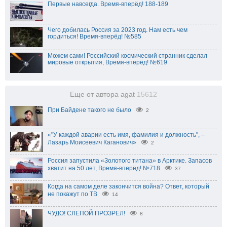
Первые навсегда. Время-вперёд! 188-189
Чего добилась Россия за 2023 год. Нам есть чем
гордиться! Время-вперёд! №585
Можем сами! Российский космический странник сделал
мировые открытия, Время-вперёд! №619
Еще от автора agat
15612
При Байдене такого не было
2
«"У каждой аварии есть имя, фамилия и должность", –
Лазарь Моисеевич Каганович»
2
Россия запустила «Золотого титана» в Арктике. Запасов
хватит на 50 лет, Время-вперёд! №718
37
Когда на самом деле закончится война? Ответ, который
не покажут по ТВ
14
ЧУДО! СЛЕПОЙ ПРОЗРЕЛ!
8