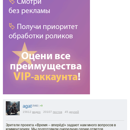
agat
25482
|
+9
15612
видео
20107
постов
45
друзей
Зрители проекта «Время – вперёд!» задают нам много вопросов в
комментариях. Мы подготовили очередную серию ответов.