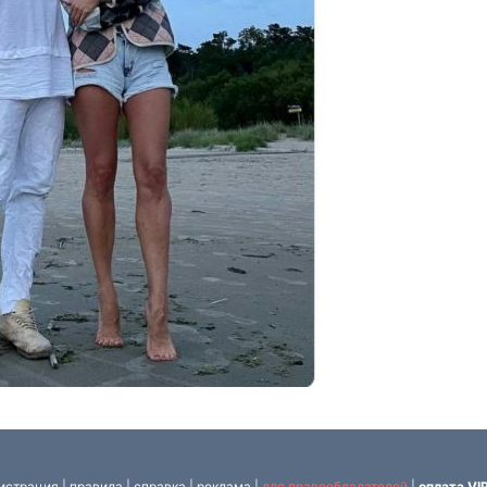
истрация
|
правила
|
справка
|
реклама
|
для правообладателей
|
оплата VI