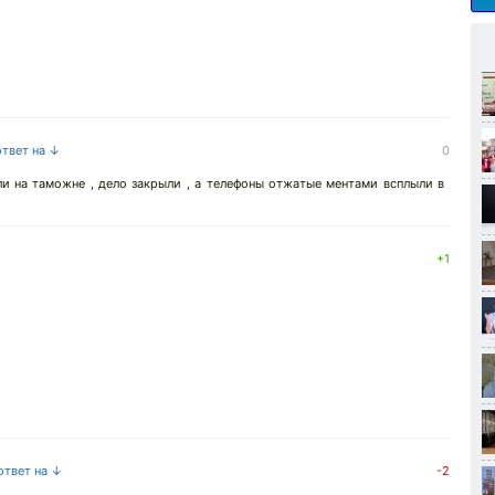
ответ на ↓
0
и на таможне , дело закрыли , а телефоны отжатые ментами всплыли в
+1
ответ на ↓
-2