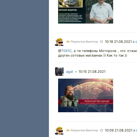
★
Пирогов Виктор
10:18 21.08.2021
в 
○
@
T0X1C
,
а те телефоны Моторола , что отжал
других сотовых магазинах )) Как то так ))
agat
10:15 21.08.2021
•
★
Пирогов Виктор
10:09 21.08.2021
в 
○