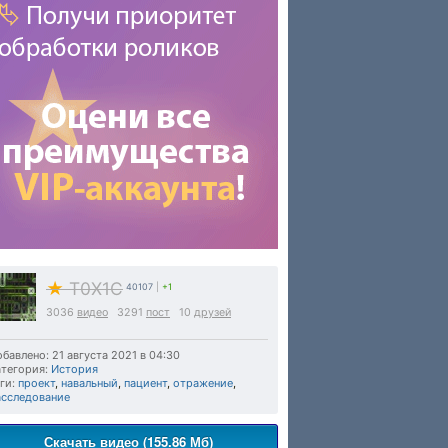
★
T0X1C
40107
|
+1
3036
видео
3291
пост
10
друзей
бавлено: 21 августа 2021 в 04:30
тегория:
История
ги:
проект
,
навальный
,
пациент
,
отражение
,
асследование
Скачать видео (155.86 Мб)