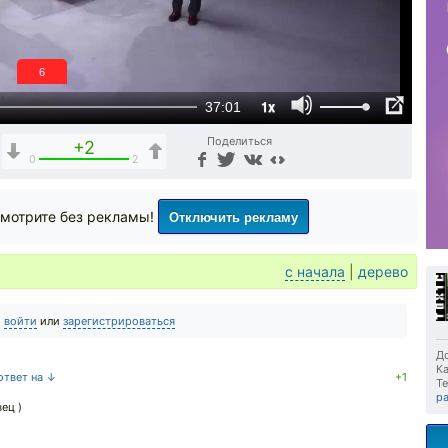
5
1x
37:01
Поделиться
+2
0
2
Отключить рекламу
мотрите без рекламы!
с начала
|
дерево
о
войти
или
зарегистрироваться
До
Ка
ответ на ↓
+1
Те
р
ец )