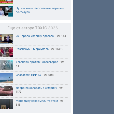
Путинские православные: черепа и
пентхаусы
Еще от автора T0X1C
3036
Як Европа Украину сдавала.
144
Розенбаум - Мариуполь
11380
Ульяновы против Робеспьеров
451
Спасатели НИИ БУ
908
Добро пожаловать в Америку
1173
Мона Лизу накормили тортом
515