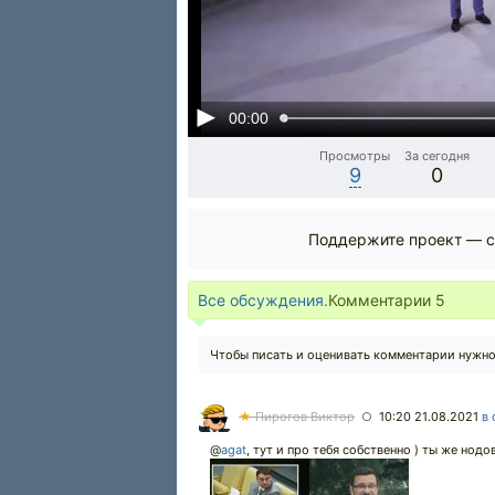
00:00
Просмотры
За сегодня
9
0
Поддержите проект — с
Все обсуждения.
Комментарии
5
Чтобы писать и оценивать комментарии нужн
★
Пирогов Виктор
10:20 21.08.2021
в 
○
@
agat
,
тут и про тебя собственно ) ты же нодов