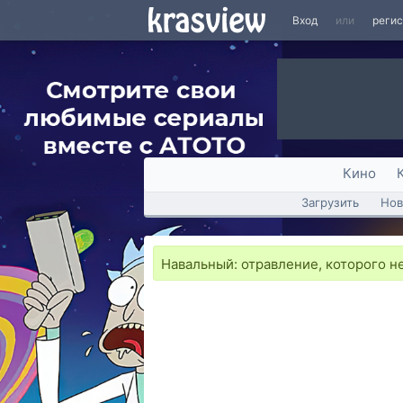
Вход
или
реги
Кино
Загрузить
Нов
Навальный: отравление, которого не