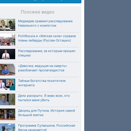
Похожее видео
Медведев сравнил расследование
Навального с компотом
PolitRussia и «Мягкая сила» сорвали
планы либерды (Руслан Осташко)
Расследование, за которым пришел
спецназ
«Девочка, ведущая на смерть»
разоблачает пропагандистов
Тайные богатства похитителя
интернета
Дело раскрыто. Я знаю всех, кто
пытался меня убить
Дворец для Путина. История самой
большой взятки
Программа Сулакшина. Российская
Весна начинается!