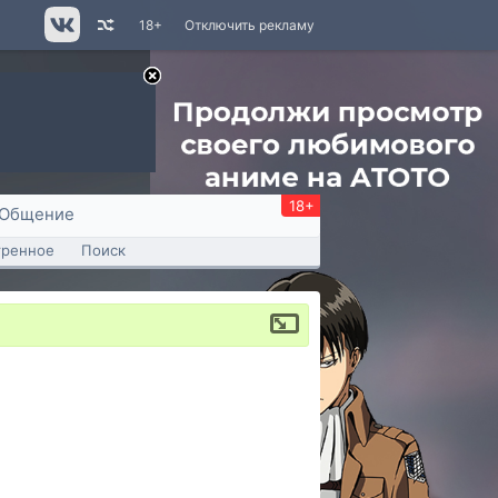
18+
Отключить рекламу
18+
Общение
тренное
Поиск