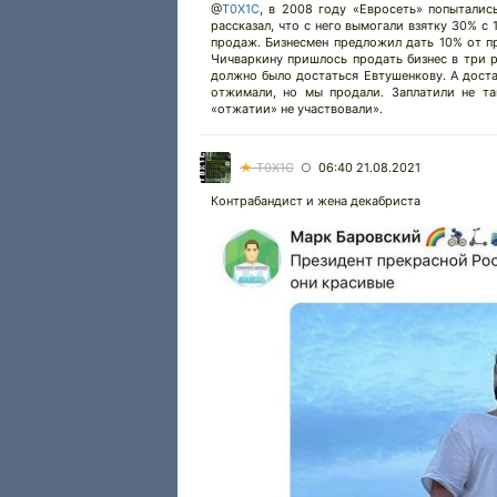
@
T0X1C
,
в 2008 году «Евросеть» попытались
рассказал, что с него вымогали взятку 30% с
продаж. Бизнесмен предложил дать 10% от пр
Чичваркину пришлось продать бизнес в три р
должно было достаться Евтушенкову. А доста
отжимали, но мы продали. Заплатили не та
«отжатии» не участвовали».
★
T0X1C
06:40 21.08.2021
○
Контрабандист и жена декабриста