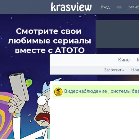
Вход
или
реги
Кино
Загрузить
Нов
Видеонаблюдение , системы без