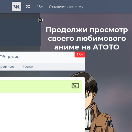
18+
Отключить рекламу
18+
Общение
тренное
Поиск