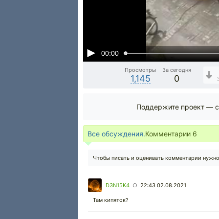
00:00
Просмотры
За сегодня
1,145
0
Поддержите проект — с
Все обсуждения.
Комментарии
6
Чтобы писать и оценивать комментарии нужн
D3N15K4
22:43 02.08.2021
○
Там кипяток?