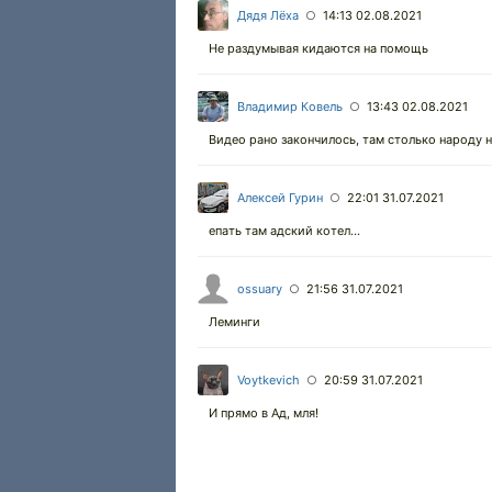
Дядя Лёха
14:13 02.08.2021
○
Не раздумывая кидаются на помощь
Владимир Ковель
13:43 02.08.2021
○
Видео рано закончилось, там столько народу н
Алексей Гурин
22:01 31.07.2021
○
епать там адский котел...
ossuary
21:56 31.07.2021
○
Леминги
Voytkevich
20:59 31.07.2021
○
И прямо в Ад, мля!