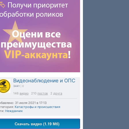
Видеонаблюдение и ОПС
3441
| 0
146
видео
210
постов
2
друга
бавлено: 31 июля 2021 в 17:13
тегория:
Катастрофы и происшествия
ги:
Нежданчик
Скачать видео (1.19 Мб)