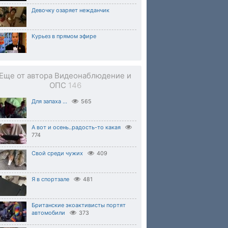
Девочку озаряет нежданчик
Курьез в прямом эфире
Еще от автора Видеонаблюдение и
ОПС
146
Для запаха ...
565
А вот и осень..радость-то какая
774
Свой среди чужих
409
Я в спортзале
481
Британские экоактивисты портят
автомобили
373