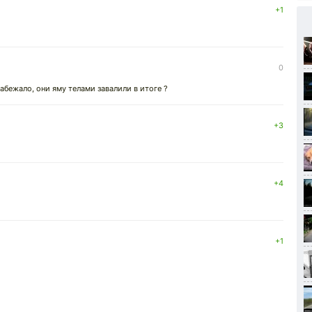
+1
0
абежало, они яму телами завалили в итоге ?
+3
+4
+1