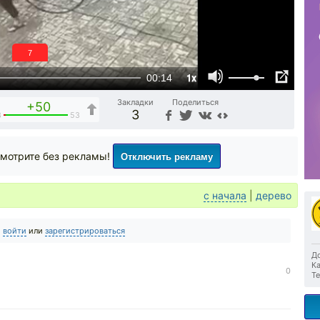
6
1x
00:14
Закладки
Поделиться
+50
3
3
53
Отключить рекламу
мотрите без рекламы!
с начала
|
дерево
о
войти
или
зарегистрироваться
До
Ка
0
Те