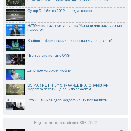
Супер Drift битва 2012 запад vs восток
НАТО использует ситуацию на Украине для расширения
на восток
Харбин — фейерверк и дворцы изо льда (новости)
Что-то явно не так с ОАЭ
дело мое кого хочу люблю
US MARINE HIT BY SHRAPNEL IN AFGHANISTAN |
Морского пехотинца ранило осколком
Это НЕ личное дело каждого - пить или не пить
Еще от автора andronio666
7002