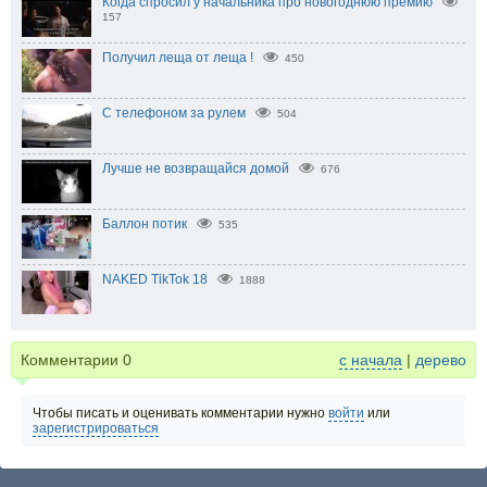
Когда спросил у начальника про новогоднюю премию
157
Получил леща от леща !
450
С телефоном за рулем
504
Лучше не возвращайся домой
676
Баллон потик
535
NAKED TikTok 18
1888
Комментарии
0
с начала
|
дерево
Чтобы писать и оценивать комментарии нужно
войти
или
зарегистрироваться