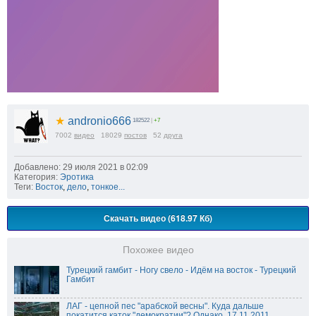
★
andronio666
182522
|
+7
7002
видео
18029
постов
52
друга
Добавлено: 29 июля 2021 в 02:09
Категория:
Эротика
Теги:
Восток
,
дело
,
тонкое...
Скачать видео (618.97 Кб)
Похожее видео
Турецкий гамбит - Ногу свело - Идём на восток - Турецкий
Гамбит
ЛАГ - цепной пес "арабской весны". Куда дальше
покатится каток "демократии"? Однако. 17.11.2011.