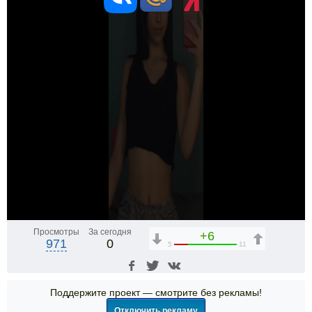
Просмотры
За сегодня
+6
971
0
5
11
Поддержите проект — смотрите без рекламы!
Отключить рекламу