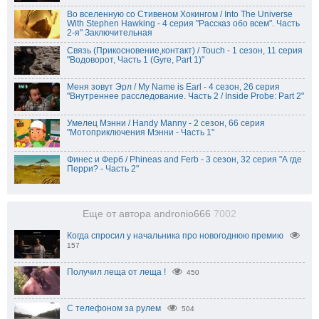
Во вселенную со Стивеном Хокингом / Into The Universe
With Stephen Hawking - 4 серия "Рассказ обо всем". Часть
2-я" Заключительная
Связь (Прикосновение,контакт) / Touch - 1 сезон, 11 серия
"Водоворот, Часть 1 (Gyre, Part 1)"
Меня зовут Эрл / My Name is Earl - 4 сезон, 26 серия
"Внутреннее расследование. Часть 2 / Inside Probe: Part 2"
Умелец Мэнни / Handy Manny - 2 сезон, 66 серия
"Мотоприключения Мэнни - Часть 1"
Финес и Ферб / Phineas and Ferb - 3 сезон, 32 серия "А где
Перри? - Часть 2"
Еще от автора andronio666
7002
Когда спросил у начальника про новогоднюю премию
157
Получил леща от леща !
450
С телефоном за рулем
504