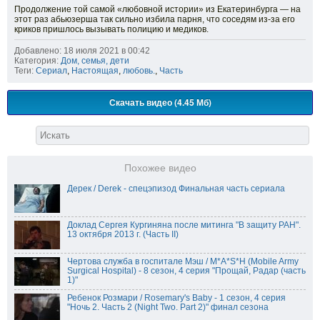
Продолжение той самой «любовной истории» из Екатеринбурга — на
этот раз абьюзерша так сильно избила парня, что соседям из-за его
криков пришлось вызывать полицию и медиков.
Добавлено: 18 июля 2021 в 00:42
Категория:
Дом, семья, дети
Теги:
Сериал
,
Настоящая
,
любовь.
,
Часть
Скачать видео (4.45 Мб)
Похожее видео
Дерек / Derek - спецэпизод Финальная часть сериала
Доклад Сергея Кургиняна после митинга "В защиту РАН".
13 октября 2013 г. (Часть II)
Чертова служба в госпитале Мэш / M*A*S*H (Mobile Army
Surgical Hospital) - 8 сезон, 4 серия "Прощай, Радар (часть
1)"
Ребенок Розмари / Rosemary's Baby - 1 сезон, 4 серия
"Ночь 2. Часть 2 (Night Two. Part 2)" финал сезона