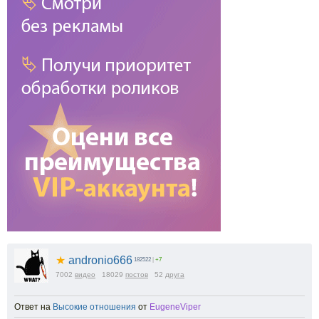
★
andronio666
182522
|
+7
7002
видео
18029
постов
52
друга
Ответ на
Высокие отношения
от
EugeneViper