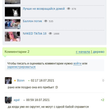
Лучше не возвращайся домой
676
Баллон потик
535
NAKED TikTok 18
1888
Комментарии
2
с начала
|
дерево
Чтобы писать и оценивать комментарии нужно
войти
или
зарегистрироваться
★
Bizon
02:17 18.07.2021
0
•
рано или поздно она его прибьет :D
agat
00:59 18.07.2021
+2
○
да когда уже ее скрутят, не могут с одной бабой справится