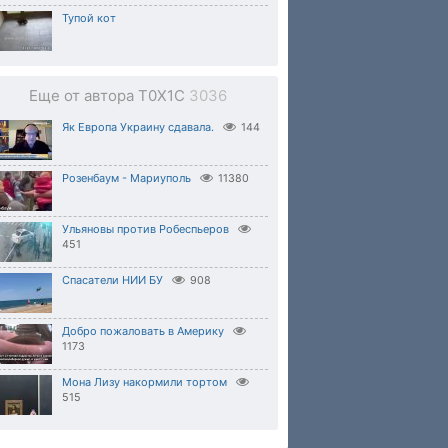
Тупой кот
Еще от автора T0X1C
3036
Як Европа Украину сдавала.
144
Розенбаум - Мариуполь
11380
Ульяновы против Робеспьеров
451
Спасатели НИИ БУ
908
Добро пожаловать в Америку
1173
Мона Лизу накормили тортом
515