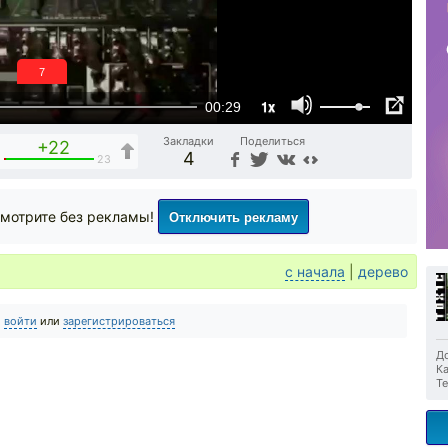
6
1x
00:29
Закладки
Поделиться
+22
4
1
23
Отключить рекламу
мотрите без рекламы!
с начала
|
дерево
о
войти
или
зарегистрироваться
До
Ка
Те