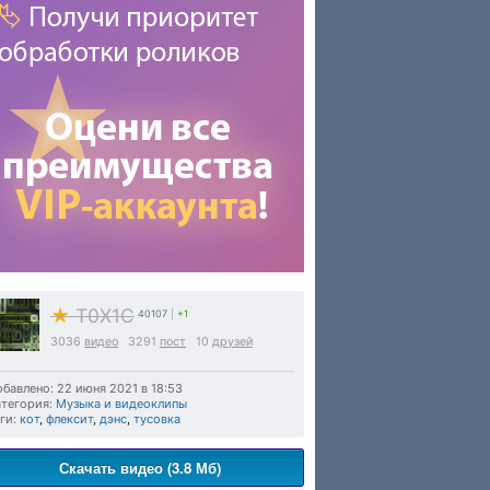
★
T0X1C
40107
|
+1
3036
видео
3291
пост
10
друзей
бавлено: 22 июня 2021 в 18:53
тегория:
Музыка и видеоклипы
ги:
кот
,
флексит
,
дэнс
,
тусовка
Скачать видео (3.8 Мб)