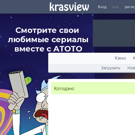
Вход
или
реги
Кино
Загрузить
Нов
Котодэнс