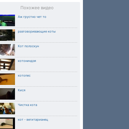
Похожее видео
Аж грустно чет то
разговоривающие коты
Кот полоскун
котониндзя
котопес
Кися
Чистка кота
кот - вегитарианец