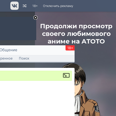
18+
Отключить рекламу
18+
Общение
тренное
Поиск