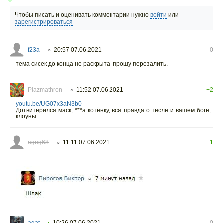
Чтобы писать и оценивать комментарии нужно
войти
или
зарегистрироваться
f23a
20:57 07.06.2021
0
○
тема сисек до конца не раскрыта, прошу перезалить.
Plazmathron
11:52 07.06.2021
+2
○
youtu.be/UG07x3aN3b0
Дотвитерился маск, ***а котёнку, вся правда о тесле и вашем боге,
клоуны.
agog68
11:11 07.06.2021
+1
○
agat
10:26 07.06.2021
0
•