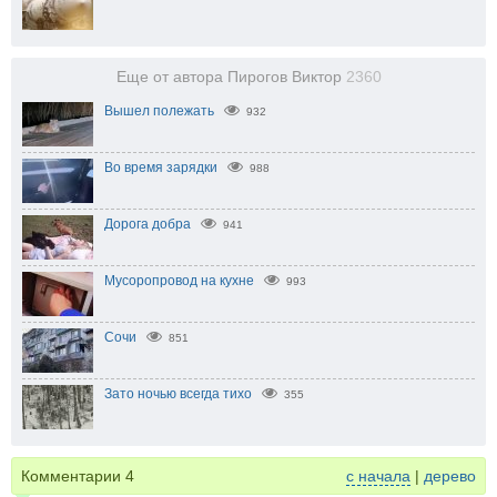
Еще от автора Пирогов Виктор
2360
Вышел полежать
932
Во время зарядки
988
Дорога добра
941
Мусоропровод на кухне
993
Сочи
851
Зато ночью всегда тихо
355
Комментарии
4
с начала
|
дерево