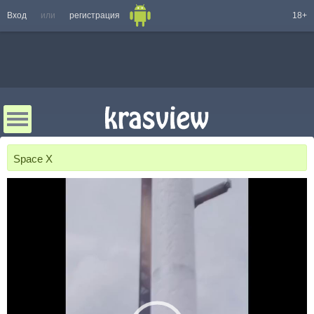
Вход
или
регистрация
18+
Space X