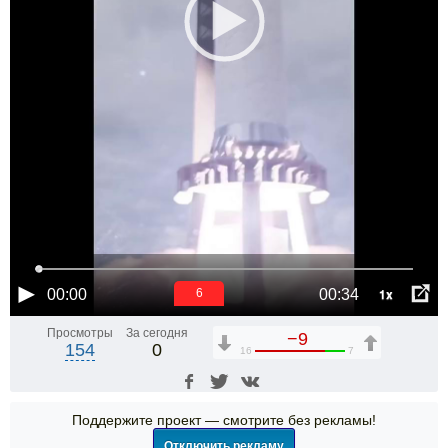
1x
00:00
00:34
6
Просмотры
За сегодня
−9
154
0
16
7
Поддержите проект — смотрите без рекламы!
Отключить рекламу