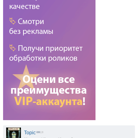
Topic
699
| 0