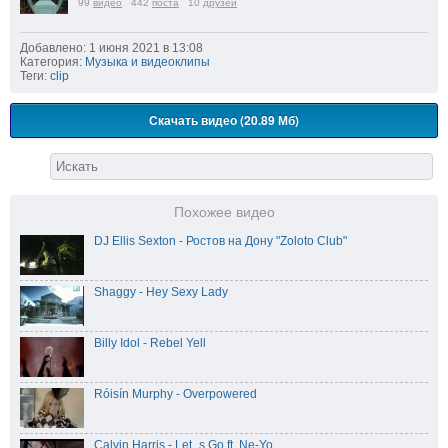
99
видео
442
поста
10
друзей
Добавлено: 1 июня 2021 в 13:08
Категория:
Музыка и видеоклипы
Теги:
clip
Скачать видео (20.89 Мб)
Похожее видео
DJ Ellis Sexton - Ростов на Дону "Zoloto Club"
Shaggy - Hey Sexy Lady
Billy Idol - Rebel Yell
Róisín Murphy - Overpowered
Calvin Harris - Let_s Go ft. Ne-Yo