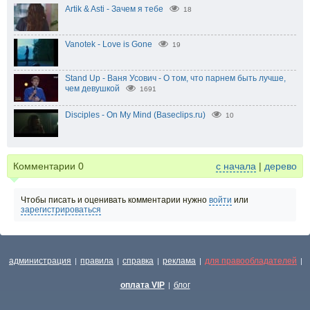
Artik & Asti - Зачем я тебе
18
Vanotek - Love is Gone
19
Stand Up - Ваня Усович - О том, что парнем быть лучше,
чем девушкой
1691
Disciples - On My Mind (Baseclips.ru)
10
Комментарии
0
с начала
|
дерево
Чтобы писать и оценивать комментарии нужно
войти
или
зарегистрироваться
администрация
правила
справка
реклама
для правообладателей
|
|
|
|
|
оплата VIP
блог
|