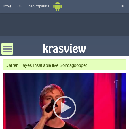
Вход
или
регистрация
18+
Darren Hayes Insatiable live Sondagsoppet