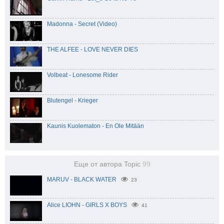
Madonna - Secret (Video)
THE ALFEE - LOVE NEVER DIES
Volbeat - Lonesome Rider
Blutengel - Krieger
Kaunis Kuolematon - En Ole Mitään
Еще от автора Topic
99
MARUV - BLACK WATER
23
Alice LIOHN - GIRLS X BOYS
41