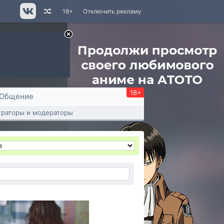
18+
Отключить рекламу
18+
Общение
раторы и модераторы