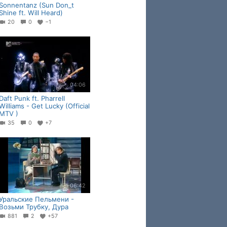
Sonnentanz (Sun Don_t
Shine ft. Will Heard)
20
0
−1
04:06
Daft Punk ft. Pharrell
Williams - Get Lucky (Official
MTV )
35
0
+7
06:42
Уральские Пельмени -
Возьми Трубку, Дура
881
2
+57