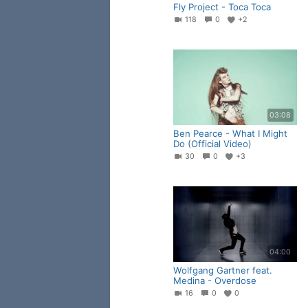
Fly Project - Toca Toca
118
0
+2
03:08
Ben Pearce - What I Might
Do (Official Video)
30
0
+3
04:00
Wolfgang Gartner feat.
Medina - Overdose
16
0
0