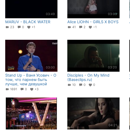
03:49
03:03
MARUV - BLACK WATER
Alice LIOHN - GIRLS X BOYS
23
0
+1
41
2
−1
03:00
03:20
Stand Up - Ваня Усович - О
Disciples - On My Mind
том, что парнем быть
(Baseclips.ru)
лучше, чем девушкой
10
0
0
1691
0
+3
03:50
04:21