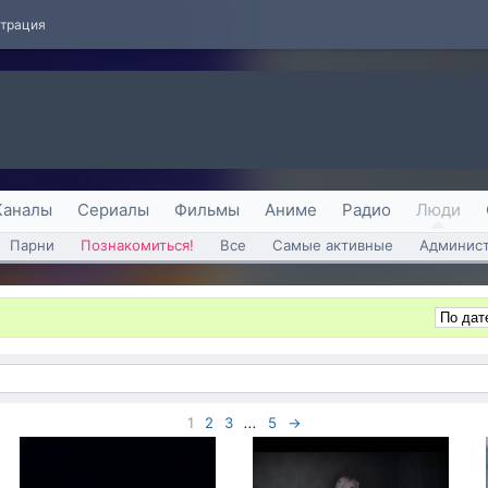
страция
Каналы
Сериалы
Фильмы
Аниме
Радио
Люди
Парни
Познакомиться!
Все
Самые активные
Админист
1
2
3
...
5
→