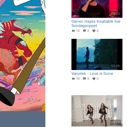
03:20
Darren Hayes Insatiable live
Sondagsoppet
14
0
0
03:38
Vanotek - Love is Gone
19
0
0
03:22