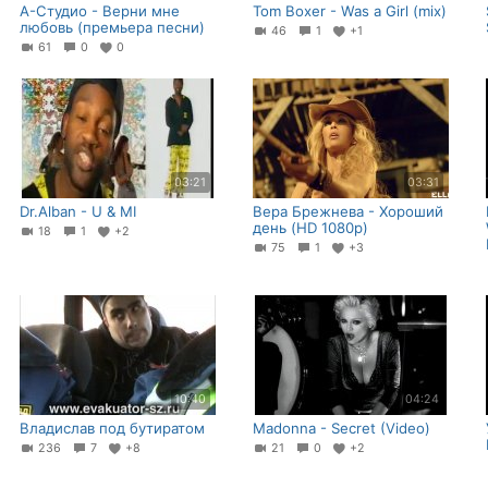
А-Студио - Верни мне
Tom Boxer - Was a Girl (mix)
любовь (премьера песни)
46
1
+1
61
0
0
03:21
03:31
Dr.Alban - U & MI
Вера Брежнева - Хороший
день (HD 1080p)
18
1
+2
75
1
+3
10:40
04:24
Владислав под бутиратом
Madonna - Secret (Video)
236
7
+8
21
0
+2