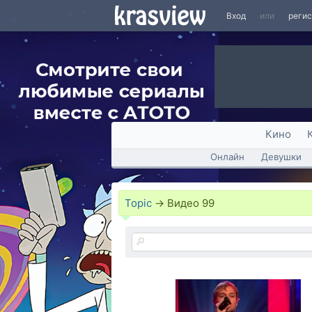
Вход
или
реги
Кино
Онлайн
Девушки
Topic
→
Видео
99