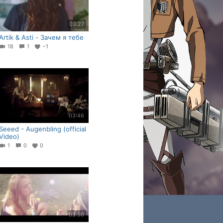
03:27
Artik & Asti - Зачем я тебе
18
1
−1
03:46
Seeed - Augenbling (official
Video)
1
0
0
03:50