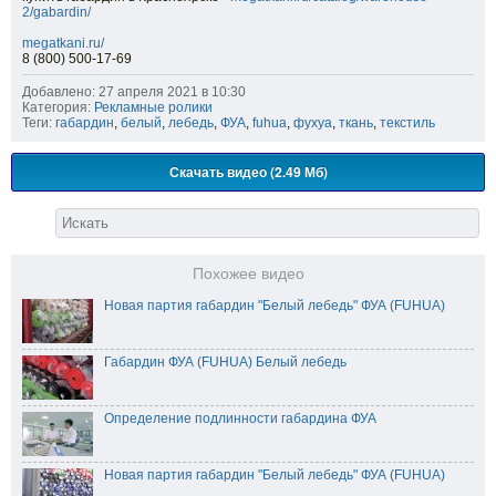
2/gabardin/
megatkani.ru/
8 (800) 500-17-69
Добавлено: 27 апреля 2021 в 10:30
Категория:
Рекламные ролики
Теги:
габардин
,
белый
,
лебедь
,
ФУА
,
fuhua
,
фухуа
,
ткань
,
текстиль
Скачать видео (2.49 Мб)
Похожее видео
Новая партия габардин "Белый лебедь" ФУА (FUHUA)
Габардин ФУА (FUHUA) Белый лебедь
Определение подлинности габардина ФУА
Новая партия габардин "Белый лебедь" ФУА (FUHUA)