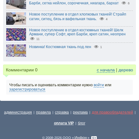
Барби, сетка нейлон, сорочечная, ниагара, бархат
6
Новое поступление в отдел хлопковых тканей! Страйп
сатин, ситец, бязь и вафельная ткань.
4
Новое поступление в отдел костюмных тканей! Шелк
Армани, супер Софт, креп Барби, креп сатин, неопрен
11
Новинка! Костюмная ткань под лен
1
Комментарии
0
с начала
|
дерево
Чтобы писать и оценивать комментарии нужно
войти
или
зарегистрироваться
администрация
правила
справка
реклама
для правообладателей
|
|
|
|
|
оплата VIP
блог
|
Инфон
© 2008-2026 ООО «
»