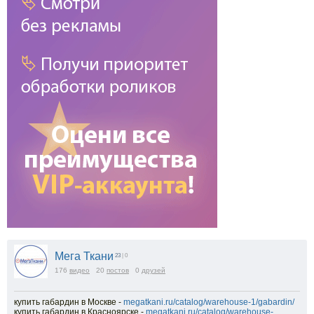
Мега Ткани
23
| 0
176
видео
20
постов
0
друзей
купить габардин в Москве -
megatkani.ru/catalog/warehouse-1/gabardin/
купить габардин в Красноярске -
megatkani.ru/catalog/warehouse-