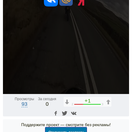
Просмотры
За сегодня
+1
93
0
2
3
Поддержите проект — смотрите без рекламы!