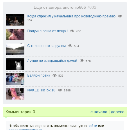
Еще от автора andronio666
7002
Когда спросил у начальника про новогоднюю премию
157
Получил леща от леща !
450
С телефоном за рулем
504
Лучше не возвращайся домой
676
Баллон потик
535
NAKED TikTok 18
1888
Комментарии
0
с начала
|
дерево
Чтобы писать и оценивать комментарии нужно
войти
или