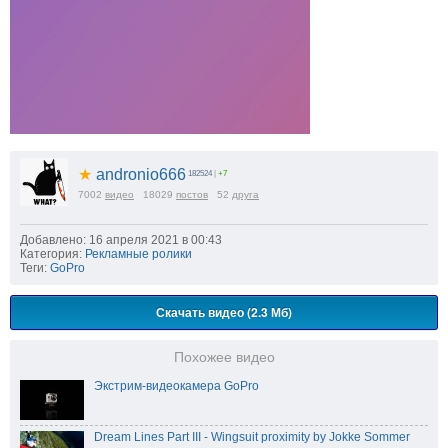
★
andronio666
182524
|
+7
7002
видео
18029
постов
52
друга
Добавлено: 16 апреля 2021 в 00:43
Категория:
Рекламные ролики
Теги:
GoPro
Скачать видео (2.3 Мб)
Похожее видео
Экстрим-видеокамера GoPro
Dream Lines Part III - Wingsuit proximity by Jokke Sommer