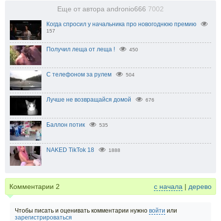
Еще от автора andronio666
7002
Когда спросил у начальника про новогоднюю премию
157
Получил леща от леща !
450
С телефоном за рулем
504
Лучше не возвращайся домой
676
Баллон потик
535
NAKED TikTok 18
1888
Комментарии
2
с начала
|
дерево
Чтобы писать и оценивать комментарии нужно
войти
или
зарегистрироваться