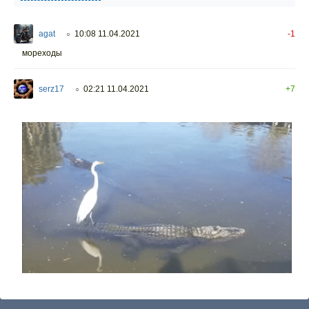
agat
10:08 11.04.2021
-1
○
мореходы
serz17
02:21 11.04.2021
+7
○