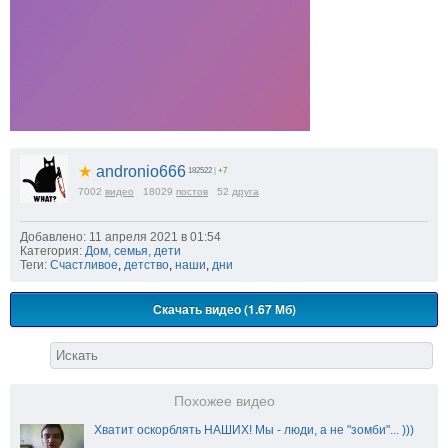
★
andronio666
182522
|
+7
7002
видео
18029
постов
52
друга
Добавлено: 11 апреля 2021 в 01:54
Категория:
Дом, семья, дети
Теги:
Счастливое
,
детство
,
наши
,
дни
Скачать видео (1.67 Мб)
Похожее видео
Хватит оскорблять НАШИХ! Мы - люди, а не "зомби"... )))