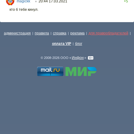
magickk
20:44 17.03.2021
+5
○
кто б тебе кинул.
администрация
правила
справка
реклама
для правообладателей
|
|
|
|
|
оплата VIP
блог
|
Инфон
© 2008-2026 ООО «
»