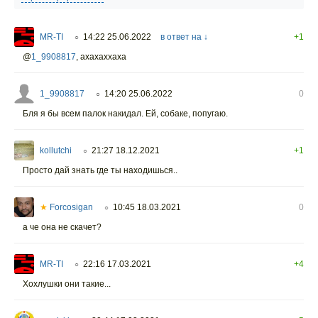
MR-TI
14:22 25.06.2022
в ответ на ↓
+1
○
@
1_9908817
,
ахахаххаха
1_9908817
14:20 25.06.2022
0
○
Бля я бы всем палок накидал. Ей, собаке, попугаю.
kollutchi
21:27 18.12.2021
+1
○
Просто дай знать где ты находишься..
★
Forcosigan
10:45 18.03.2021
0
○
а че она не скачет?
MR-TI
22:16 17.03.2021
+4
○
Хохлушки они такие...