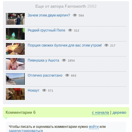
Еще от автора Farnsworth
2682
Зачем этим двум кирпич?
584
Редкий грустный Пепе
312
Порция свежих булочек для вас этим утром!
217
Пивнушка у Ашота
1854
Отлично рассчитано
663
Нокаут
571
Комментарии
6
с начала
|
дерево
Чтобы писать и оценивать комментарии нужно
войти
или
зарегистрироваться