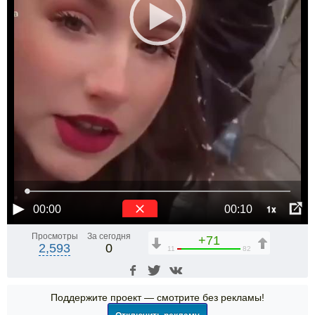
1x
00:00
00:10
Просмотры
За сегодня
+71
2,593
0
11
82
Поддержите проект — смотрите без рекламы!