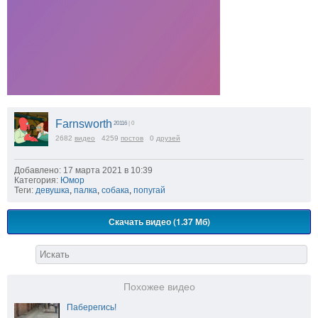
Farnsworth
20116
| 0
2682
видео
4259
постов
0
друзей
Добавлено: 17 марта 2021 в 10:39
Категория:
Юмор
Теги:
девушка
,
палка
,
собака
,
попугай
Скачать видео (1.37 Мб)
Похожее видео
Паберегись!