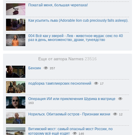
Покатай меня, большая черепаха!
Как усыпить льва (Adorable lion cub preciously falls asleep).
004 Всё как у зверей - Лев - животное-мудак: секс по 40
раз в день, многоженство, драки, тунеядство
Еще от автора Narmes
23516
Бензин
357
подборка тамплиерских песнопений
17
Операция ИИ или приключения Шурика в матрице
163
Норильск. Обитаемый остров - Признаки жизни
12
Витимский мост: самый опасный мост России, по
которому всё ещё ездят
146