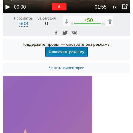
1x
00:00
01:55
6
Просмотры
За сегодня
+50
608
0
0
50
Поддержите проект — смотрите без рекламы!
Отключить рекламу
Читать комментарии