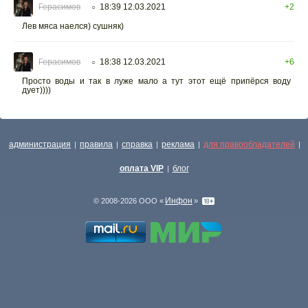
Герасимов
18:39 12.03.2021
+2
○
Лев мяса наелся) сушняк)
Герасимов
18:38 12.03.2021
+6
○
Просто воды и так в луже мало а тут этот ещё припёрся воду
дует))))
администрация
правила
справка
реклама
для правообладателей
|
|
|
|
|
оплата VIP
блог
|
Инфон
© 2008-2026 ООО «
»