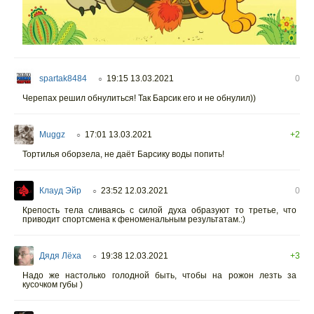
spartak8484
19:15 13.03.2021
0
○
Черепах решил обнулиться! Так Барсик его и не обнулил))
Muggz
17:01 13.03.2021
+2
○
Тортилья оборзела, не даёт Барсику воды попить!
Клауд Эйр
23:52 12.03.2021
0
○
Крепость тела сливаясь с силой духа образуют то третье, что
приводит спортсмена к феноменальным результатам.:)
Дядя Лёха
19:38 12.03.2021
+3
○
Надо же настолько голодной быть, чтобы на рожон лезть за
кусочком губы )