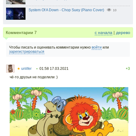
System Of A Down - Chop Suey (Piano Cover)
10
Комментарии
7
с начала
|
дерево
Чтобы писать и оценивать комментарии нужно
войти
или
зарегистрироваться
★
unlifer
01:58 17.03.2021
+3
•
чё-то друзья не поделили :)