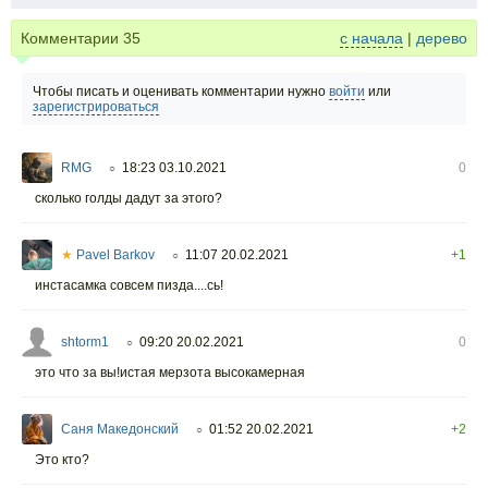
Комментарии
35
с начала
|
дерево
Чтобы писать и оценивать комментарии нужно
войти
или
зарегистрироваться
RMG
18:23 03.10.2021
0
○
сколько голды дадут за этого?
★
Pavel Barkov
11:07 20.02.2021
+1
○
инстасамка совсем пизда....сь!
shtorm1
09:20 20.02.2021
0
○
это что за вы!истая мерзота высокамерная
Саня Македонский
01:52 20.02.2021
+2
○
Это кто?