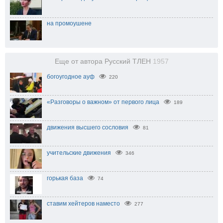
на промоушене
Еще от автора Русский ТЛЕН
1957
богоугодное ауф
220
«Разговоры о важном» от первого лица
189
движения высшего сословия
81
учительские движения
346
горькая база
74
ставим хейтеров наместо
277