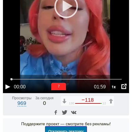
1x
00:00
01:59
6
Просмотры
За сегодня
−118
969
0
130
12
Поддержите проект — смотрите без рекламы!
Отключить рекламу