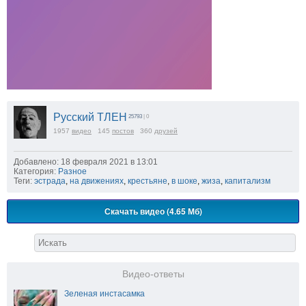
Русский ТЛЕН
25793
| 0
1957
видео
145
постов
360
друзей
Добавлено: 18 февраля 2021 в 13:01
Категория:
Разное
Теги:
эстрада
,
на движениях
,
крестьяне
,
в шоке
,
жиза
,
капитализм
Скачать видео (4.65 Мб)
Видео-ответы
Зеленая инстасамка