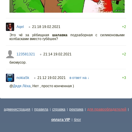
Aqel
21:18 19.02.2021
+2
○
Это чё за уёбищная
шалавка
подзаборная с силиконовыми
колбасками вместо губёшек?
123581321
21:14 19.02.2021
+2
○
биомусор.
nokia5k
21:12 19.02.2021
в ответ на ↓
+3
○
@
Дядя Лёха
,
Нет , просто конченная )
администрация
правила
справка
реклама
для правообладателей
|
|
|
|
|
оплата VIP
блог
|