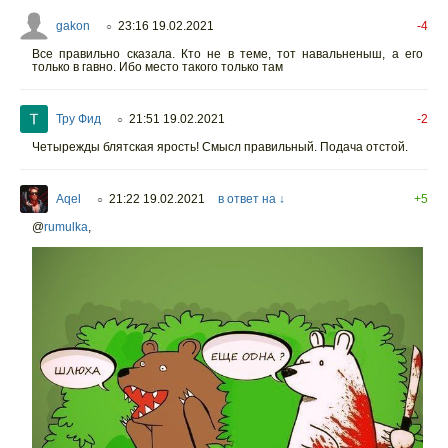
gakon
23:16 19.02.2021
-4
○
Все правильно сказала. Кто не в теме, тот навальненыш, а его
только в гавно. Ибо место такого только там
Тру Фид
21:51 19.02.2021
-2
○
Четырежды блятская ярость! Смысл правильный. Подача отстой.
Aqel
21:22 19.02.2021
в ответ на ↓
+5
○
@
rumulka
,