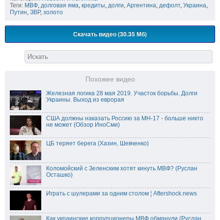
Теги:
МВФ
,
долговая яма
,
кредиты
,
долги
,
Аргентина
,
дефолт
,
Украина
,
Путин
,
ЗВР
,
золото
Скачать видео (30.35 Мб)
Похожее видео
Железная логика 28 мая 2019. Участок борьбы. Долги
Украины. Выход из еврорая
США должны наказать Россию за MH-17 - больше никто
не может (Обзор ИноСми)
ЦБ теряет берега (Хазин, Шевченко)
Коломойский с Зеленским хотят кинуть МВФ? (Руслан
Осташко)
Играть с шулерами за одним столом ¦ Aftershock.news
Как украинские коррупционеры МВФ обманули (Руслан