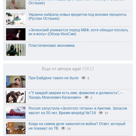
Осташко)
Украина набрала новых кредитов под конские проценты
(Руслан Осташко)
«Зеленский унижается перед МВФ, хотя обещал послать
их в жопу» (Обзор ИноСми)
Пластилиновая экономика.
Еще от автора agat
15612
При Байдене такого не было
2
«"У каждой аварии есть имя, фамилия и должность", –
Лазарь Моисеевич Каганович»
2
Россия запустила «Золотого титана» в Арктике. Запасов
хватит на 50 лет, Время-вперёд! №718
37
Когда на самом деле закончится война? Ответ, который
не покажут по ТВ
14