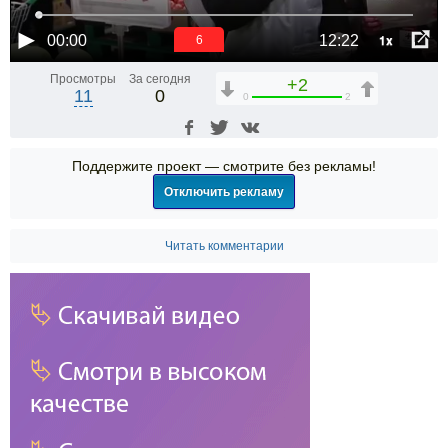
1x
00:00
12:22
6
Просмотры
За сегодня
+2
11
0
0
2
Поддержите проект — смотрите без рекламы!
Отключить рекламу
Читать комментарии