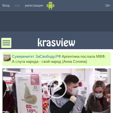
Вход
или
регистрация
18+
Суверенитет ЗаСвободу.РФ
Аргентина послала МВФ.
А слуга народа - свой народ (Анна Сочина)