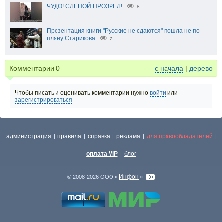
ЧУДО! СЛЕПОЙ ПРОЗРЕЛ!
8
Презентация книги "Русские не сдаются" пошла не по
плану Старикова
2
Комментарии
0
с начала
|
дерево
Чтобы писать и оценивать комментарии нужно
войти
или
зарегистрироваться
администрация
правила
справка
реклама
для правообладателей
|
|
|
|
|
оплата VIP
блог
|
Инфон
© 2008-2026 ООО «
»