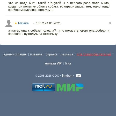
это же надо быть такой е*анутой О_о первого раза мало было,
когда при попытке обнять собаку, то огрызнулась... нет, мало, надо
вообще морду лица подсунуть.
★
Mavura
18:52 24.01.2021
0
○
а натер она к собаке полезла? типо показать какая она добрая и
хорошая? ну получила ответчику....
администрация
правила
справка
реклама
для правообладателей
|
|
|
|
|
оплата VIP
блог
|
Инфон
© 2008-2026 ООО «
»