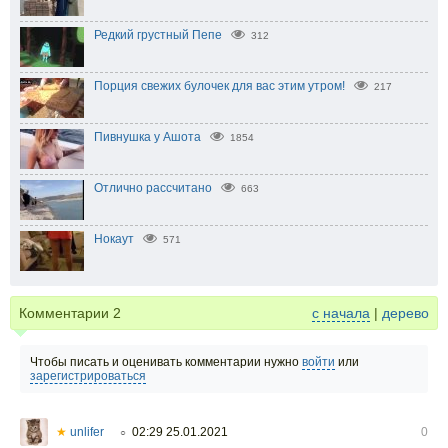
Редкий грустный Пепе
312
Порция свежих булочек для вас этим утром!
217
Пивнушка у Ашота
1854
Отлично рассчитано
663
Нокаут
571
Комментарии
2
с начала
|
дерево
Чтобы писать и оценивать комментарии нужно
войти
или
зарегистрироваться
★
unlifer
02:29 25.01.2021
0
○