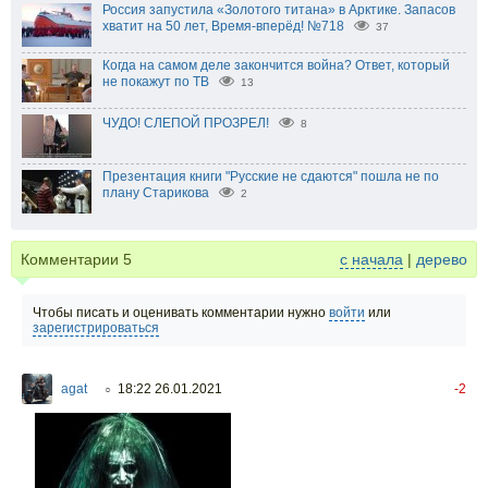
Россия запустила «Золотого титана» в Арктике. Запасов
хватит на 50 лет, Время-вперёд! №718
37
Когда на самом деле закончится война? Ответ, который
не покажут по ТВ
13
ЧУДО! СЛЕПОЙ ПРОЗРЕЛ!
8
Презентация книги "Русские не сдаются" пошла не по
плану Старикова
2
Комментарии
5
с начала
|
дерево
Чтобы писать и оценивать комментарии нужно
войти
или
зарегистрироваться
agat
18:22 26.01.2021
-2
○