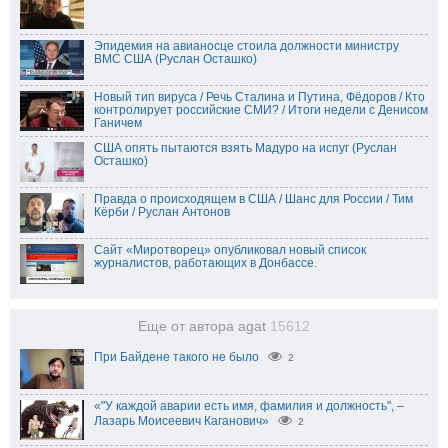
Эпидемия на авианосце стоила должности министру
ВМС США (Руслан Осташко)
Новый тип вируса / Речь Сталина и Путина, Фёдоров / Кто
контролирует российские СМИ? / Итоги недели с Денисом
Ганичем
США опять пытаются взять Мадуро на испуг (Руслан
Осташко)
Правда о происходящем в США / Шанс для России / Тим
Кёрби / Руслан Антонов
Сайт «Миротворец» опубликовал новый список
журналистов, работающих в Донбассе.
Еще от автора agat
15612
При Байдене такого не было
2
«"У каждой аварии есть имя, фамилия и должность", –
Лазарь Моисеевич Каганович»
2