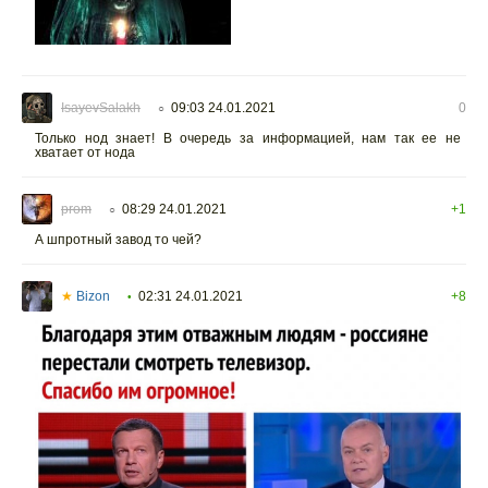
IsayevSalakh
09:03 24.01.2021
0
○
Только нод знает! В очередь за информацией, нам так ее не
хватает от нода
prom
08:29 24.01.2021
+1
○
А шпротный завод то чей?
★
Bizon
02:31 24.01.2021
+8
•