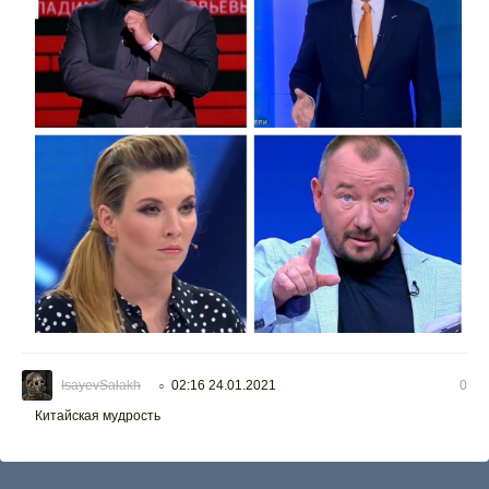
IsayevSalakh
02:16 24.01.2021
0
○
Китайская мудрость