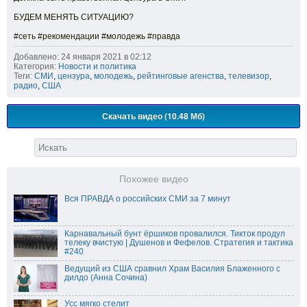
БУДЕМ МЕНЯТЬ СИТУАЦИЮ?
#сеть #рекомендации #молодежь #правда
Добавлено: 24 января 2021 в 02:12
Категория:
Новости и политика
Теги:
СМИ
,
цензура
,
молодежь
,
рейтинговые агенства
,
телевизор
,
радио
,
США
Скачать видео (10.48 Мб)
Похожее видео
Вся ПРАВДА о российских СМИ за 7 минут
Карнавальный бунт ёршиков провалился. Тикток продул
телеку вчистую | Душенов и Фефелов. Стратегия и тактика
#240
Ведущий из США сравнил Храм Василия Блаженного с
дилдо (Анна Сочина)
Усс мягко стелит