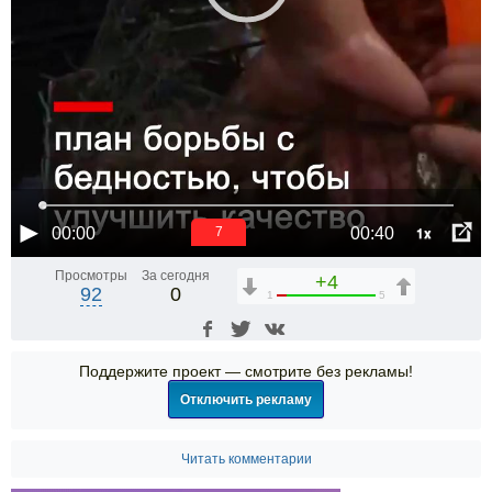
1x
00:00
00:40
6
Просмотры
За сегодня
+4
92
0
1
5
Поддержите проект — смотрите без рекламы!
Отключить рекламу
Читать комментарии