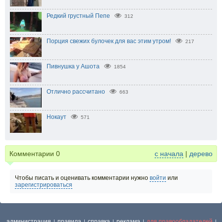
Редкий грустный Пепе
312
Порция свежих булочек для вас этим утром!
217
Пивнушка у Ашота
1854
Отлично рассчитано
663
Нокаут
571
Комментарии
0
с начала
|
дерево
Чтобы писать и оценивать комментарии нужно
войти
или
зарегистрироваться
администрация
правила
справка
реклама
для правообладателей
|
|
|
|
|