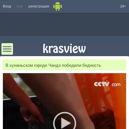
Вход
или
регистрация
18+
В хунаньском городе Чандэ победили бедность