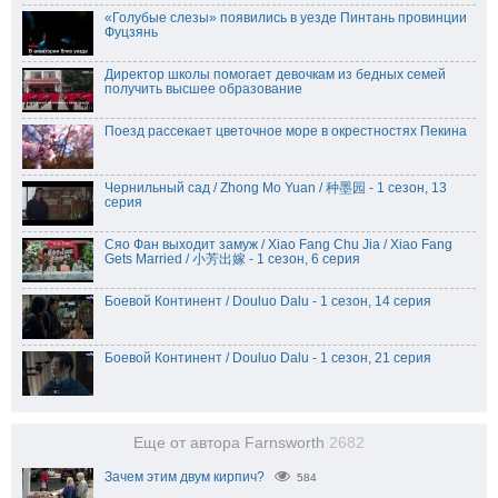
«Голубые слезы» появились в уезде Пинтань провинции
Фуцзянь
Директор школы помогает девочкам из бедных семей
получить высшее образование
Поезд рассекает цветочное море в окрестностях Пекина
Чернильный сад / Zhong Mo Yuan / 种墨园 - 1 сезон, 13
серия
Сяо Фан выходит замуж / Xiao Fang Chu Jia / Xiao Fang
Gets Married / 小芳出嫁 - 1 сезон, 6 серия
Боевой Континент / Douluo Dalu - 1 сезон, 14 серия
Боевой Континент / Douluo Dalu - 1 сезон, 21 серия
Еще от автора Farnsworth
2682
Зачем этим двум кирпич?
584