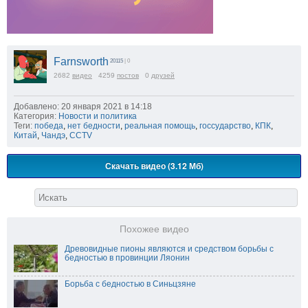
Farnsworth
20115
| 0
2682
видео
4259
постов
0
друзей
Добавлено: 20 января 2021 в 14:18
Категория:
Новости и политика
Теги:
победа
,
нет бедности
,
реальная помощь
,
госсударство
,
КПК
,
Китай
,
Чандэ
,
CCTV
Скачать видео (3.12 Мб)
Похожее видео
Древовидные пионы являются и средством борьбы с
бедностью в провинции Ляонин
Борьба с бедностью в Синьцзяне