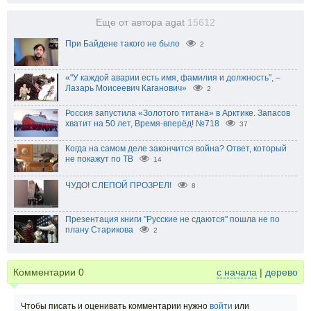
Еще от автора agat
15612
При Байдене такого не было
2
«"У каждой аварии есть имя, фамилия и должность", –
Лазарь Моисеевич Каганович»
2
Россия запустила «Золотого титана» в Арктике. Запасов
хватит на 50 лет, Время-вперёд! №718
37
Когда на самом деле закончится война? Ответ, который
не покажут по ТВ
14
ЧУДО! СЛЕПОЙ ПРОЗРЕЛ!
8
Презентация книги "Русские не сдаются" пошла не по
плану Старикова
2
Комментарии
0
с начала
|
дерево
Чтобы писать и оценивать комментарии нужно
войти
или