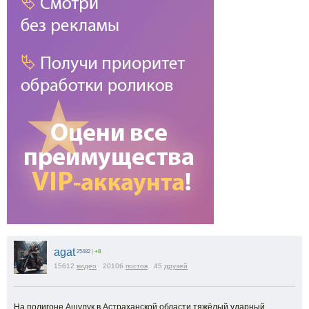
agat
25482
|
+8
15612
видео
20106
постов
45
друзей
На полигоне Ашулук в Астраханской области тяжёлый ударный