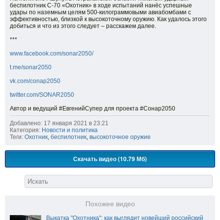
беспилотник С-70 «Охотник» в ходе испытаний нанёс успешные
удары по наземным целям 500-килограммовыми авиабомбами с
эффективностью, близкой к высокоточному оружию. Как удалось этого
добиться и что из этого следует – расскажем далее.
***
www.facebook.com/sonar2050/
t.me/sonar2050
vk.com/conap2050
twitter.com/SONAR2050
Автор и ведущий #ЕвгенийСупер для проекта #Сонар2050
Добавлено: 17 января 2021 в 23:21
Категория:
Новости и политика
Теги:
Охотник
,
беспилотник
,
высокоточное оружие
Скачать видео (10.79 Мб)
Похожее видео
Выкатка "Охотника": как выглядит новейший российский