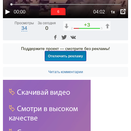
1x
00:00
04:02
6
Просмотры
За сегодня
+3
34
0
2
5
Поддержите проект — смотрите без рекламы!
Отключить рекламу
Читать комментарии